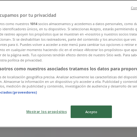
Con
cupamos por tu privacidad
ros como nuestros
1014
socios almacenamos y accedemos a datos personales, como d
 identificadores únicos, en tu dispositivo. Si seleccionas Acepto, estarás permitiendo 
de rastreo apoyen los propósitos que se muestran en «nosotros y nuestros socios trat
ionar». Si se deshabilitan los rastreadores, parte del contenido y los anuncios que ves
antes para ti. Puedes volver a acceder a este menú para cambiar tus opciones o retirar e
to en cualquier momento haciendo clic en el enlace «Mostrar los propósitos» que apar
or de la página web. Tus opciones tendrán efecto dentro de nuestro Sitio web. Para sab
stra política de privacidad.
sotros como nuestros asociados tratamos los datos para proporc
s de localización geográfica precisa. Analizar activamente las características del disposit
ón. Almacenar la información en un dispositivo y/o acceder a ella. Publicidad y conteni
os, medición de publicidad y contenido, investigación de audiencia y desarrollo de ser
ociados (proveedores)
Mostrar los propósitos
Acepto