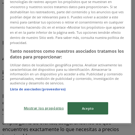
tecnologías de rastreo apoyen los propósitos que se muestran en
«nosotros y nuestros socios tratamos datos para proporcionar». Si se
deshabilitan los rastreadores, parte del contenido y los anuncios que ves
Tiendeo
»
podrían dejar de ser relevantes para ti. Puedes volver a acceder a este
Ofertas
»
menú para cambiar tus opciones o retirar el consentimiento en cualquier
momento haciendo clic en el enlace «Mostrar los propósitos» que aparece
Axe
en el en la parte inferior de la página web. Tus opciones tendrán efecto
dentro de nuestro Sitio web. Para saber más, consulta nuestra política de
Estamos a punto de publicar ofertas de Axe
privacidad.
Tanto nosotros como nuestros asociados tratamos los
Axe, todas las ofertas a tu alcance
datos para proporcionar:
Utilizar datos de localización geográfica precisa. Analizar activamente las
características del dispositivo para su identificación. Almacenar la
¡Descubre las mejores ofertas para Axe en agosto
información en un dispositivo y/o acceder a ella. Publicidad y contenido
2026!
personalizados, medición de publicidad y contenido, investigación de
audiencia y desarrollo de servicios.
Lista de asociados (proveedores)
En este mes de agosto del año 2026, estamos
emocionados de ofrecerte las ofertas más atractivas y
Mostrar los propósitos
competitivas para Axe disponibles en todo Chile. En
Acepto
Tiendeo, nuestro objetivo es brindarte acceso a una
amplia gama de ofertas, asegurándonos de que
encuentres exactamente lo que necesitas a precios