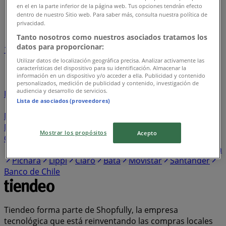
Tiendeo en Chicureo
»
en el en la parte inferior de la página web. Tus opciones tendrán efecto
dentro de nuestro Sitio web. Para saber más, consulta nuestra política de
Índice de negocios en Chicureo
privacidad.
Tanto nosotros como nuestros asociados tratamos los
datos para proporcionar:
1
2
3
4
5
...
12
Utilizar datos de localización geográfica precisa. Analizar activamente las
características del dispositivo para su identificación. Almacenar la
información en un dispositivo y/o acceder a ella. Publicidad y contenido
Unimarc
Lider
Construmart
Santa Isabel
personalizados, medición de publicidad y contenido, investigación de
audiencia y desarrollo de servicios.
Falabella
Servipag
DirecTV
Western Union
Tottus
Lista de asociados (proveedores)
HomeCenter Sodimac
Ripley
Jumbo
Cruz Verde
Mayorista 10
Avon
Paris
Easy
Hites
Entel
abc
Maicao
Super Bodega a Cuenta
PreUnic
Banco
Mostrar los propósitos
Acepto
CrediChile
Salcobrand
Doña Carne
Vtr
Tricot
Alvi
Scotiabank
WOM
Farmacias del Dr. Simi
Coopeuch
Pichara
Lippi
Claro
Bata
Movistar
Santander
Banco de Chile
Tiendeo forma parte de Shopfully, la empresa
tecnológica que está reinventando las compras locales