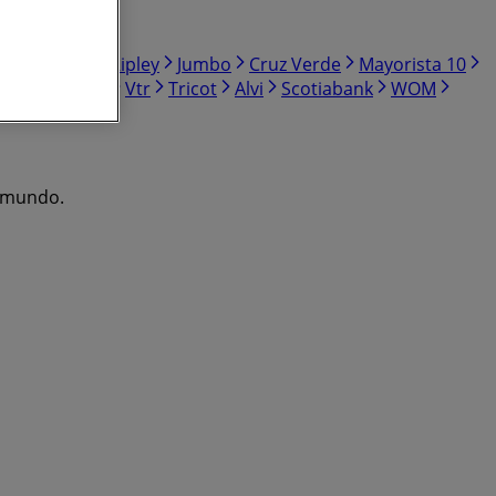
r Sodimac
Ripley
Jumbo
Cruz Verde
Mayorista 10
Doña Carne
Vtr
Tricot
Alvi
Scotiabank
WOM
l mundo.