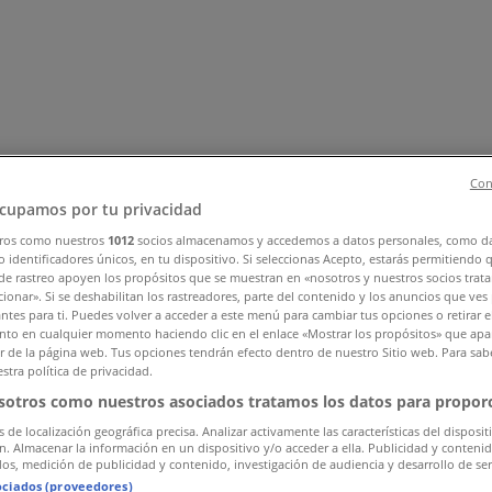
Con
cupamos por tu privacidad
ros como nuestros
1012
socios almacenamos y accedemos a datos personales, como d
, Zapatos y Accesorios
Perfumerías y Belleza
Ferretería y C
 identificadores únicos, en tu dispositivo. Si seleccionas Acepto, estarás permitiendo 
de rastreo apoyen los propósitos que se muestran en «nosotros y nuestros socios trat
 Motos y Repuestos
Deporte
Juguetes y Niños
Restaurantes y 
ionar». Si se deshabilitan los rastreadores, parte del contenido y los anuncios que ves
antes para ti. Puedes volver a acceder a este menú para cambiar tus opciones o retirar e
to en cualquier momento haciendo clic en el enlace «Mostrar los propósitos» que apar
or de la página web. Tus opciones tendrán efecto dentro de nuestro Sitio web. Para sab
stra política de privacidad.
sotros como nuestros asociados tratamos los datos para proporc
s de localización geográfica precisa. Analizar activamente las características del disposit
ón. Almacenar la información en un dispositivo y/o acceder a ella. Publicidad y conteni
os, medición de publicidad y contenido, investigación de audiencia y desarrollo de ser
ociados (proveedores)