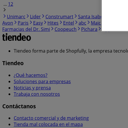
...
12
Unimarc
Lider
Construmart
Santa Isabel
Falabella
Avon
Paris
Easy
Hites
Entel
abc
Maicao
Super B
Farmacias del Dr. Simi
Coopeuch
Pichara
Lippi
Clar
Tiendeo forma parte de Shopfully, la empresa tecnol
Tiendeo
¿Qué hacemos?
Soluciones para empresas
Noticias y prensa
Trabaja con nosotros
Contáctanos
Contacto comercial y de marketing
Tienda mal colocada en el mapa