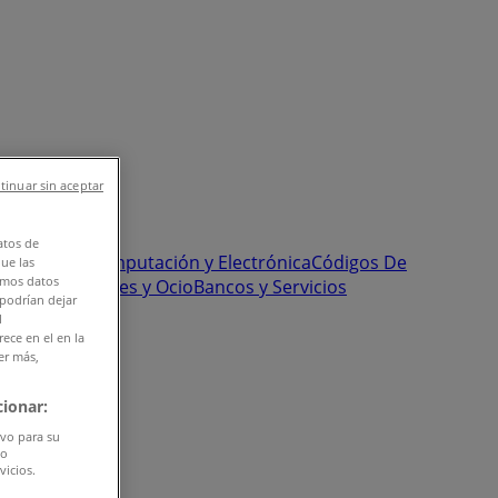
tinuar sin aceptar
atos de
onstrucción
Computación y Electrónica
Códigos De
que las
amos datos
Pastelerías
Viajes y Ocio
Bancos y Servicios
 podrían dejar
l
ece en el en la
er más,
ionar:
ivo para su
do
vicios.