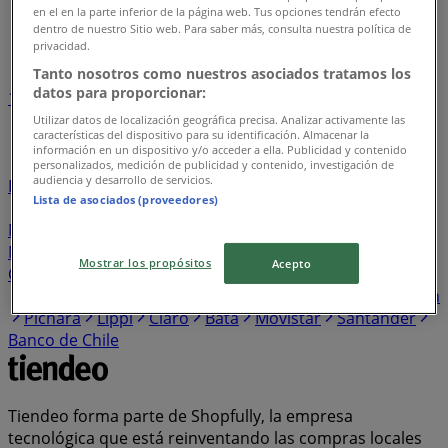
Tiendeo en Quinta Normal
»
en el en la parte inferior de la página web. Tus opciones tendrán efecto
dentro de nuestro Sitio web. Para saber más, consulta nuestra política de
Índice de negocios en Quinta Normal
privacidad.
Tanto nosotros como nuestros asociados tratamos los
datos para proporcionar:
1
2
3
4
5
...
12
Utilizar datos de localización geográfica precisa. Analizar activamente las
características del dispositivo para su identificación. Almacenar la
información en un dispositivo y/o acceder a ella. Publicidad y contenido
Unimarc
Lider
Construmart
Santa Isabel
personalizados, medición de publicidad y contenido, investigación de
audiencia y desarrollo de servicios.
Falabella
Servipag
DirecTV
Western Union
Tottus
Lista de asociados (proveedores)
HomeCenter Sodimac
Ripley
Jumbo
Cruz Verde
Mayorista 10
Avon
Paris
Easy
Hites
Entel
abc
Maicao
Super Bodega a Cuenta
PreUnic
Banco
Mostrar los propósitos
Acepto
CrediChile
Salcobrand
Doña Carne
Vtr
Tricot
Alvi
Scotiabank
WOM
Farmacias del Dr. Simi
Coopeuch
Pichara
Lippi
Claro
Bata
Movistar
Santander
Banco de Chile
Tiendeo forma parte de Shopfully, la empresa
tecnológica que está reinventando las compras locales