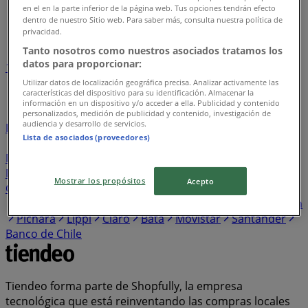
Tiendeo en Santa Cruz
»
en el en la parte inferior de la página web. Tus opciones tendrán efecto
dentro de nuestro Sitio web. Para saber más, consulta nuestra política de
Índice de negocios en Santa Cruz
privacidad.
Tanto nosotros como nuestros asociados tratamos los
datos para proporcionar:
1
2
3
4
5
...
12
Utilizar datos de localización geográfica precisa. Analizar activamente las
características del dispositivo para su identificación. Almacenar la
información en un dispositivo y/o acceder a ella. Publicidad y contenido
Unimarc
Lider
Construmart
Santa Isabel
personalizados, medición de publicidad y contenido, investigación de
audiencia y desarrollo de servicios.
Falabella
Servipag
DirecTV
Western Union
Tottus
Lista de asociados (proveedores)
HomeCenter Sodimac
Ripley
Jumbo
Cruz Verde
Mayorista 10
Avon
Paris
Easy
Hites
Entel
abc
Maicao
Super Bodega a Cuenta
PreUnic
Banco
Mostrar los propósitos
Acepto
CrediChile
Salcobrand
Doña Carne
Vtr
Tricot
Alvi
Scotiabank
WOM
Farmacias del Dr. Simi
Coopeuch
Pichara
Lippi
Claro
Bata
Movistar
Santander
Banco de Chile
Tiendeo forma parte de Shopfully, la empresa
tecnológica que está reinventando las compras locales