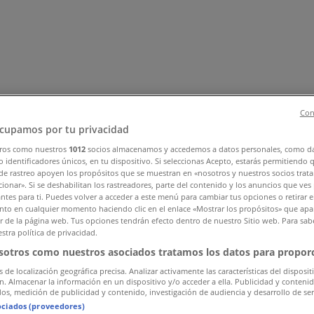
Con
cupamos por tu privacidad
ros como nuestros
1012
socios almacenamos y accedemos a datos personales, como d
 identificadores únicos, en tu dispositivo. Si seleccionas Acepto, estarás permitiendo 
, Zapatos y Accesorios
Perfumerías y Belleza
Ferretería y C
de rastreo apoyen los propósitos que se muestran en «nosotros y nuestros socios trat
 Motos y Repuestos
Deporte
Juguetes y Niños
Restaurantes y 
ionar». Si se deshabilitan los rastreadores, parte del contenido y los anuncios que ves
antes para ti. Puedes volver a acceder a este menú para cambiar tus opciones o retirar e
to en cualquier momento haciendo clic en el enlace «Mostrar los propósitos» que apar
or de la página web. Tus opciones tendrán efecto dentro de nuestro Sitio web. Para sab
stra política de privacidad.
sotros como nuestros asociados tratamos los datos para proporc
s de localización geográfica precisa. Analizar activamente las características del disposit
ón. Almacenar la información en un dispositivo y/o acceder a ella. Publicidad y conteni
os, medición de publicidad y contenido, investigación de audiencia y desarrollo de ser
ociados (proveedores)