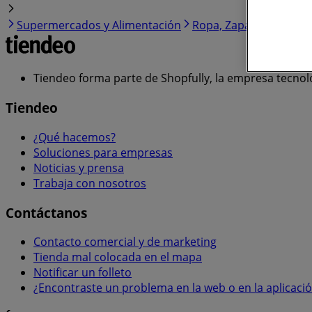
Supermercados y Alimentación
Ropa, Zapatos y Acces
Tiendeo forma parte de Shopfully, la empresa tecnol
Tiendeo
¿Qué hacemos?
Soluciones para empresas
Noticias y prensa
Trabaja con nosotros
Contáctanos
Contacto comercial y de marketing
Tienda mal colocada en el mapa
Notificar un folleto
¿Encontraste un problema en la web o en la aplicaci