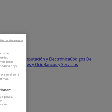
tinuar sin aceptar
atos de
que las
onstrucción
Computación y Electrónica
Códigos De
amos datos
Pastelerías
Viajes y Ocio
Bancos y Servicios
 podrían dejar
l
ece en el en la
er más,
ionar:
ivo para su
do
vicios.