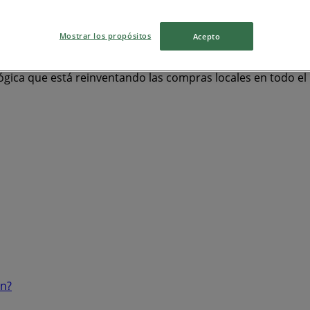
orios
Computación y Electrónica
celulares
iPhone
car
Mostrar los propósitos
Acepto
ógica que está reinventando las compras locales en todo e
ón?