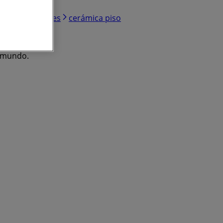
nes
televisores
cerámica piso
l mundo.