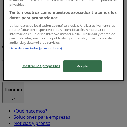
Tiendeo en Estación Central
»
privacidad.
Índice marcas
Tanto nosotros como nuestros asociados tratamos los
datos para proporcionar:
Utilizar datos de localización geográfica precisa. Analizar activamente las
1
características del dispositivo para su identificación. Almacenar la
información en un dispositivo y/o acceder a ella. Publicidad y contenido
personalizados, medición de publicidad y contenido, investigación de
Score
Adidas
audiencia y desarrollo de servicios.
Lista de asociados (proveedores)
Tiendeo forma parte de Shopfully, la empresa
Mostrar los propósitos
Acepto
tecnológica que está reinventando las compras locales
en todo el mundo.
Tiendeo
¿Qué hacemos?
Soluciones para empresas
Noticias y prensa