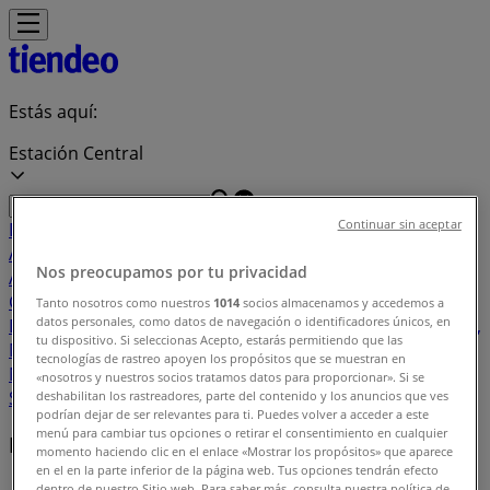
Estás aquí:
Estación Central
Continuar sin aceptar
Destacados
Supermercados y
Alimentación
Almacenes
Ropa, Zapatos y
Nos preocupamos por tu privacidad
Accesorios
Perfumerías y Belleza
Ferretería y
Construcción
Computación y Electrónica
Códigos De
Tanto nosotros como nuestros
1014
socios almacenamos y accedemos a
datos personales, como datos de navegación o identificadores únicos, en
Descuento
Muebles y Decoración
Farmacias y Salud
Autos,
tu dispositivo. Si seleccionas Acepto, estarás permitiendo que las
Motos y Repuestos
Deporte
Juguetes y
tecnologías de rastreo apoyen los propósitos que se muestran en
Niños
Restaurantes y Pastelerías
Viajes y Ocio
Bancos y
«nosotros y nuestros socios tratamos datos para proporcionar». Si se
Servicios
deshabilitan los rastreadores, parte del contenido y los anuncios que ves
podrían dejar de ser relevantes para ti. Puedes volver a acceder a este
menú para cambiar tus opciones o retirar el consentimiento en cualquier
Marcas locales
momento haciendo clic en el enlace «Mostrar los propósitos» que aparece
en el en la parte inferior de la página web. Tus opciones tendrán efecto
dentro de nuestro Sitio web. Para saber más, consulta nuestra política de