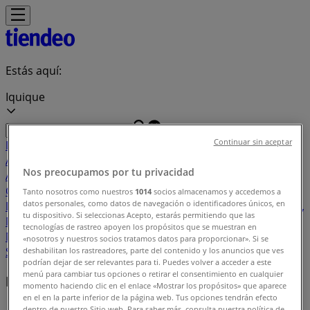
Estás aquí:
Iquique
Continuar sin aceptar
Destacados
Supermercados y
Alimentación
Almacenes
Ropa, Zapatos y
Nos preocupamos por tu privacidad
Accesorios
Perfumerías y Belleza
Ferretería y
Construcción
Computación y Electrónica
Códigos De
Tanto nosotros como nuestros
1014
socios almacenamos y accedemos a
datos personales, como datos de navegación o identificadores únicos, en
Descuento
Muebles y Decoración
Farmacias y Salud
Autos,
tu dispositivo. Si seleccionas Acepto, estarás permitiendo que las
Motos y Repuestos
Deporte
Juguetes y
tecnologías de rastreo apoyen los propósitos que se muestran en
Niños
Restaurantes y Pastelerías
Viajes y Ocio
Bancos y
«nosotros y nuestros socios tratamos datos para proporcionar». Si se
Servicios
deshabilitan los rastreadores, parte del contenido y los anuncios que ves
podrían dejar de ser relevantes para ti. Puedes volver a acceder a este
menú para cambiar tus opciones o retirar el consentimiento en cualquier
Marcas locales
momento haciendo clic en el enlace «Mostrar los propósitos» que aparece
en el en la parte inferior de la página web. Tus opciones tendrán efecto
dentro de nuestro Sitio web. Para saber más, consulta nuestra política de