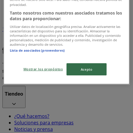
Tiendeo en Iquique
»
privacidad.
Índice marcas
Tanto nosotros como nuestros asociados tratamos los
datos para proporcionar:
Utilizar datos de localización geográfica precisa. Analizar activamente las
1
características del dispositivo para su identificación. Almacenar la
información en un dispositivo y/o acceder a ella. Publicidad y contenido
personalizados, medición de publicidad y contenido, investigación de
Score
Adidas
Nike
audiencia y desarrollo de servicios.
Lista de asociados (proveedores)
Tiendeo forma parte de Shopfully, la empresa
Mostrar los propósitos
Acepto
tecnológica que está reinventando las compras locales
en todo el mundo.
Tiendeo
¿Qué hacemos?
Soluciones para empresas
Noticias y prensa