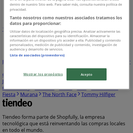
Tiendeo
»
dentro de nuestro Sitio web. Para saber más, consulta nuestra política de
privacidad.
Índice marcas
Tanto nosotros como nuestros asociados tratamos los
datos para proporcionar:
1
2
3
4
5
Utilizar datos de localización geográfica precisa. Analizar activamente las
...
16
características del dispositivo para su identificación. Almacenar la
información en un dispositivo y/o acceder a ella. Publicidad y contenido
personalizados, medición de publicidad y contenido, investigación de
Popeye
Pediasure
Blenders Pride
Isdin
Biocure
audiencia y desarrollo de servicios.
Great Value
Leche Sur
Pilucho
Grey Goose
Lista de asociados (proveedores)
Besatti
Bosca
Avon True
Roku
Great Wall
Blondor
Arauco
Ferrari
Carmenere
Macallan
Spirit
Omega
Maqui
Calma
Juego De Tronos
Nubelin
Mostrar los propósitos
Acepto
Jack
Karite
Cortes
Royal
Marvel
Rheem
Chardonnay
Criollitas
Boost
Uno
Cannondale
Fiesta
Murana
The North Face
Tommy Hilfiger
Tiendeo forma parte de Shopfully, la empresa
tecnológica que está reinventando las compras locales
en todo el mundo.