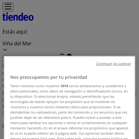
Estás aquí:
Viña del Mar
Continuar sin aceptar
Destacados
Supermercados y
Alimentación
Almacenes
Ropa, Zapatos y
Nos preocupamos por tu privacidad
Accesorios
Perfumerías y Belleza
Ferretería y
Construcción
Computación y Electrónica
Códigos De
Tanto nosotros como nuestros
1014
socios almacenamos y accedemos a
datos personales, como datos de navegación o identificadores únicos, en
Descuento
Muebles y Decoración
Farmacias y Salud
Autos,
tu dispositivo. Si seleccionas Acepto, estarás permitiendo que las
Motos y Repuestos
Deporte
Juguetes y
tecnologías de rastreo apoyen los propósitos que se muestran en
Niños
Restaurantes y Pastelerías
Viajes y Ocio
Bancos y
«nosotros y nuestros socios tratamos datos para proporcionar». Si se
Servicios
deshabilitan los rastreadores, parte del contenido y los anuncios que ves
podrían dejar de ser relevantes para ti. Puedes volver a acceder a este
menú para cambiar tus opciones o retirar el consentimiento en cualquier
Marcas locales
momento haciendo clic en el enlace «Mostrar los propósitos» que aparece
en el en la parte inferior de la página web. Tus opciones tendrán efecto
dentro de nuestro Sitio web. Para saber más, consulta nuestra política de