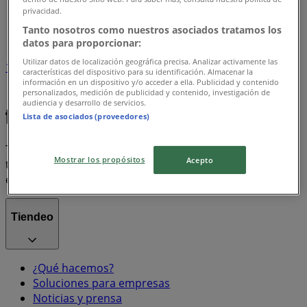
Tiendeo en Viña del Mar
»
privacidad.
Índice marcas
Tanto nosotros como nuestros asociados tratamos los
datos para proporcionar:
Utilizar datos de localización geográfica precisa. Analizar activamente las
1
características del dispositivo para su identificación. Almacenar la
información en un dispositivo y/o acceder a ella. Publicidad y contenido
personalizados, medición de publicidad y contenido, investigación de
Score
Adidas
Nike
audiencia y desarrollo de servicios.
Lista de asociados (proveedores)
Tiendeo forma parte de Shopfully, la empresa
Mostrar los propósitos
Acepto
tecnológica que está reinventando las compras locales
en todo el mundo.
Tiendeo
¿Qué hacemos?
Soluciones para empresas
Noticias y prensa