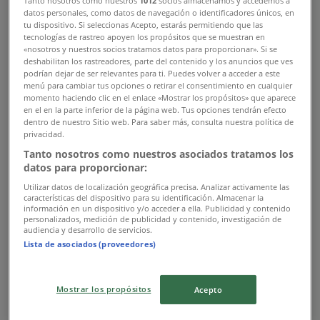
Tanto nosotros como nuestros
1012
socios almacenamos y accedemos a
Cerrado
datos personales, como datos de navegación o identificadores únicos, en
tu dispositivo. Si seleccionas Acepto, estarás permitiendo que las
Lunes
tecnologías de rastreo apoyen los propósitos que se muestran en
09:00 - 13:00
14:00 - 17:30
«nosotros y nuestros socios tratamos datos para proporcionar». Si se
Martes
deshabilitan los rastreadores, parte del contenido y los anuncios que ves
podrían dejar de ser relevantes para ti. Puedes volver a acceder a este
09:00 - 13:00
14:00 - 17:30
menú para cambiar tus opciones o retirar el consentimiento en cualquier
Miércoles
momento haciendo clic en el enlace «Mostrar los propósitos» que aparece
09:00 - 13:00
14:00 - 17:30
en el en la parte inferior de la página web. Tus opciones tendrán efecto
dentro de nuestro Sitio web. Para saber más, consulta nuestra política de
Jueves
privacidad.
09:00 - 13:00
14:00 - 17:30
Tanto nosotros como nuestros asociados tratamos los
Viernes
datos para proporcionar:
09:00 - 13:00
14:00 - 17:30
Sábado
Utilizar datos de localización geográfica precisa. Analizar activamente las
características del dispositivo para su identificación. Almacenar la
información en un dispositivo y/o acceder a ella. Publicidad y contenido
Cerrado
personalizados, medición de publicidad y contenido, investigación de
audiencia y desarrollo de servicios.
Mapa
Lista de asociados (proveedores)
Cerrado
Mostrar los propósitos
Acepto