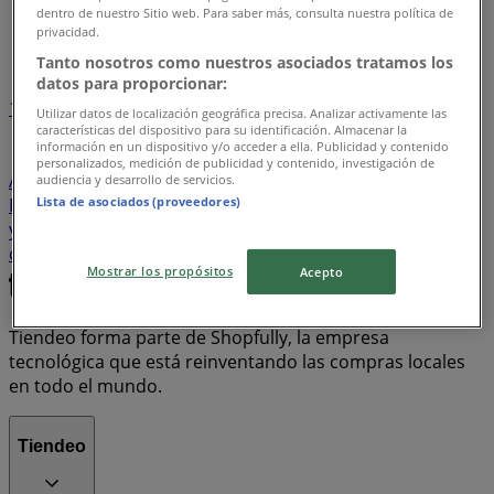
Tiendeo en Concepción
»
dentro de nuestro Sitio web. Para saber más, consulta nuestra política de
privacidad.
Índice de ofertas
Tanto nosotros como nuestros asociados tratamos los
datos para proporcionar:
1
Utilizar datos de localización geográfica precisa. Analizar activamente las
características del dispositivo para su identificación. Almacenar la
información en un dispositivo y/o acceder a ella. Publicidad y contenido
Supermercados y Alimentación
Ropa, Zapatos y
personalizados, medición de publicidad y contenido, investigación de
Accesorios
Computación y Electrónica
Perfumerías y
audiencia y desarrollo de servicios.
Lista de asociados (proveedores)
Belleza
Ferretería y Construcción
Almacenes
Bancos
y Servicios
celulares
iPhone
carnes
televisores
cerámica piso
petardos
notebook
Mostrar los propósitos
Acepto
Tiendeo forma parte de Shopfully, la empresa
tecnológica que está reinventando las compras locales
en todo el mundo.
Tiendeo