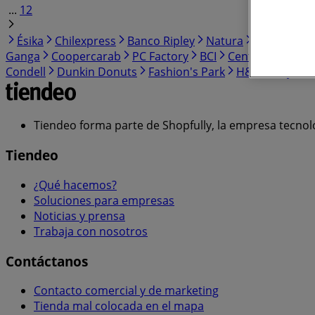
...
12
Ésika
Chilexpress
Banco Ripley
Natura
Multicentr
Ganga
Coopercarab
PC Factory
BCI
Central Mayoris
Condell
Dunkin Donuts
Fashion's Park
H&M
Caja lo
Tiendeo forma parte de Shopfully, la empresa tecnol
Tiendeo
¿Qué hacemos?
Soluciones para empresas
Noticias y prensa
Trabaja con nosotros
Contáctanos
Contacto comercial y de marketing
Tienda mal colocada en el mapa