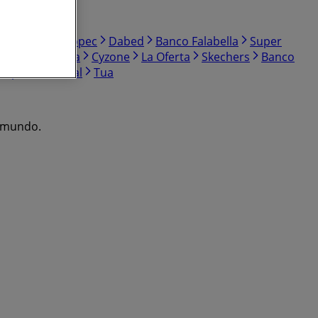
AFC
KFC
Copec
Dabed
Banco Falabella
Super
emat
Dimarsa
Cyzone
La Oferta
Skechers
Banco
 Express
Doral
Tua
l mundo.