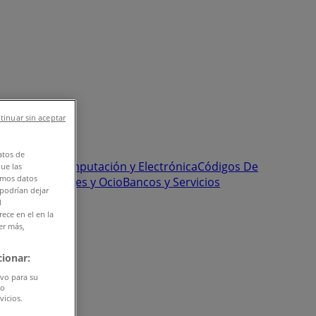
tinuar sin aceptar
atos de
onstrucción
Computación y Electrónica
Códigos De
que las
amos datos
Pastelerías
Viajes y Ocio
Bancos y Servicios
 podrían dejar
l
ece en el en la
er más,
ionar:
ivo para su
do
vicios.