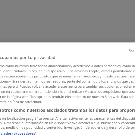
Con
cupamos por tu privacidad
ros como nuestros
1012
socios almacenamos y accedemos a datos personales, como d
, Zapatos y Accesorios
Perfumerías y Belleza
Ferretería y C
 identificadores únicos, en tu dispositivo. Si seleccionas Acepto, estarás permitiendo 
de rastreo apoyen los propósitos que se muestran en «nosotros y nuestros socios trat
 Motos y Repuestos
Deporte
Juguetes y Niños
Restaurantes y 
ionar». Si se deshabilitan los rastreadores, parte del contenido y los anuncios que ves
antes para ti. Puedes volver a acceder a este menú para cambiar tus opciones o retirar e
to en cualquier momento haciendo clic en el enlace «Mostrar los propósitos» que apar
or de la página web. Tus opciones tendrán efecto dentro de nuestro Sitio web. Para sab
stra política de privacidad.
sotros como nuestros asociados tratamos los datos para proporc
s de localización geográfica precisa. Analizar activamente las características del disposit
ón. Almacenar la información en un dispositivo y/o acceder a ella. Publicidad y conteni
os, medición de publicidad y contenido, investigación de audiencia y desarrollo de ser
ociados (proveedores)