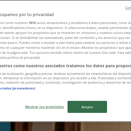
Con
cupamos por tu privacidad
ros como nuestros
1012
socios almacenamos y accedemos a datos personales, como d
 identificadores únicos, en tu dispositivo. Si seleccionas Acepto, estarás permitiendo 
de rastreo apoyen los propósitos que se muestran en «nosotros y nuestros socios trat
ionar». Si se deshabilitan los rastreadores, parte del contenido y los anuncios que ves
antes para ti. Puedes volver a acceder a este menú para cambiar tus opciones o retirar e
to en cualquier momento haciendo clic en el enlace «Mostrar los propósitos» que apar
Serena
or de la página web. Tus opciones tendrán efecto dentro de nuestro Sitio web. Para sab
stra política de privacidad.
sotros como nuestros asociados tratamos los datos para proporc
s de localización geográfica precisa. Analizar activamente las características del disposit
ón. Almacenar la información en un dispositivo y/o acceder a ella. Publicidad y conteni
os, medición de publicidad y contenido, investigación de audiencia y desarrollo de ser
ociados (proveedores)
Mostrar los propósitos
Acepto