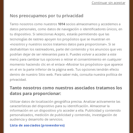
Nuevo
Continuar sin aceptar
Nos preocupamos por tu privacidad
Falabella
Tanto nosotros como nuestros
1014
socios almacenamos y accedemos a
datos personales, como datos de navegación o identificadores únicos, en
tu dispositivo. Si seleccionas Acepto, estarás permitiendo que las
Ofertas y promociones actuales
tecnologías de rastreo apoyen los propósitos que se muestran en
«nosotros y nuestros socios tratamos datos para proporcionar». Si se
deshabilitan los rastreadores, parte del contenido y los anuncios que ves
Vence el 21-08
podrían dejar de ser relevantes para ti. Puedes volver a acceder a este
Vence mañana
menú para cambiar tus opciones o retirar el consentimiento en cualquier
momento haciendo clic en el enlace «Mostrar los propósitos» que aparece
en el en la parte inferior de la página web. Tus opciones tendrán efecto
dentro de nuestro Sitio web. Para saber más, consulta nuestra política de
Jumbo
privacidad.
Tanto nosotros como nuestros asociados tratamos los
Ofertas y gangas exclusivas
datos para proporcionar:
Utilizar datos de localización geográfica precisa. Analizar activamente las
Vence mañana
características del dispositivo para su identificación. Almacenar la
información en un dispositivo y/o acceder a ella. Publicidad y contenido
Nuevo
personalizados, medición de publicidad y contenido, investigación de
audiencia y desarrollo de servicios.
Lista de asociados (proveedores)