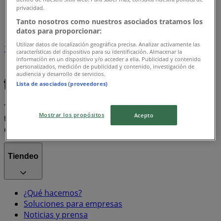
Tiendeo en Antofagasta
»
privacidad.
Índice marcas
Tanto nosotros como nuestros asociados tratamos los
datos para proporcionar:
Utilizar datos de localización geográfica precisa. Analizar activamente las
1
características del dispositivo para su identificación. Almacenar la
información en un dispositivo y/o acceder a ella. Publicidad y contenido
personalizados, medición de publicidad y contenido, investigación de
Score
Adidas
Nike
audiencia y desarrollo de servicios.
Lista de asociados (proveedores)
Tiendeo forma parte de Shopfully, la empresa
Mostrar los propósitos
Acepto
tecnológica que está reinventando las compras locales
en todo el mundo.
Tiendeo
¿Qué hacemos?
Soluciones para empresas
Noticias y prensa