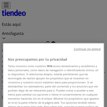
Estás aquí:
Antofagasta
Continuar sin aceptar
Destacados
Supermercados y
Alimentación
Almacenes
Ropa, Zapatos y
Nos preocupamos por tu privacidad
Accesorios
Perfumerías y Belleza
Ferretería y
Construcción
Computación y Electrónica
Códigos De
Tanto nosotros como nuestros
1014
socios almacenamos y accedemos a
datos personales, como datos de navegación o identificadores únicos, en
Descuento
Muebles y Decoración
Farmacias y Salud
Autos,
tu dispositivo. Si seleccionas Acepto, estarás permitiendo que las
Motos y Repuestos
Deporte
Juguetes y
tecnologías de rastreo apoyen los propósitos que se muestran en
Niños
Restaurantes y Pastelerías
Viajes y Ocio
Bancos y
«nosotros y nuestros socios tratamos datos para proporcionar». Si se
Servicios
deshabilitan los rastreadores, parte del contenido y los anuncios que ves
podrían dejar de ser relevantes para ti. Puedes volver a acceder a este
menú para cambiar tus opciones o retirar el consentimiento en cualquier
Marcas locales
momento haciendo clic en el enlace «Mostrar los propósitos» que aparece
en el en la parte inferior de la página web. Tus opciones tendrán efecto
dentro de nuestro Sitio web. Para saber más, consulta nuestra política de