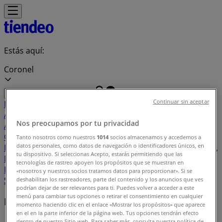
Estás aquí:
Coronel
Continuar sin aceptar
Destacados
Supermercados y
Alimentación
Almacenes
Ropa, Zapatos y
Nos preocupamos por tu privacidad
Accesorios
Perfumerías y Belleza
Ferretería y
Construcción
Computación y Electrónica
Códigos De
Tanto nosotros como nuestros
1014
socios almacenamos y accedemos a
datos personales, como datos de navegación o identificadores únicos, en
Descuento
Muebles y Decoración
Farmacias y Salud
Autos,
tu dispositivo. Si seleccionas Acepto, estarás permitiendo que las
Motos y Repuestos
Deporte
Juguetes y
tecnologías de rastreo apoyen los propósitos que se muestran en
Niños
Restaurantes y Pastelerías
Viajes y Ocio
Bancos y
«nosotros y nuestros socios tratamos datos para proporcionar». Si se
Servicios
deshabilitan los rastreadores, parte del contenido y los anuncios que ves
podrían dejar de ser relevantes para ti. Puedes volver a acceder a este
menú para cambiar tus opciones o retirar el consentimiento en cualquier
Marcas locales
momento haciendo clic en el enlace «Mostrar los propósitos» que aparece
en el en la parte inferior de la página web. Tus opciones tendrán efecto
dentro de nuestro Sitio web. Para saber más, consulta nuestra política de