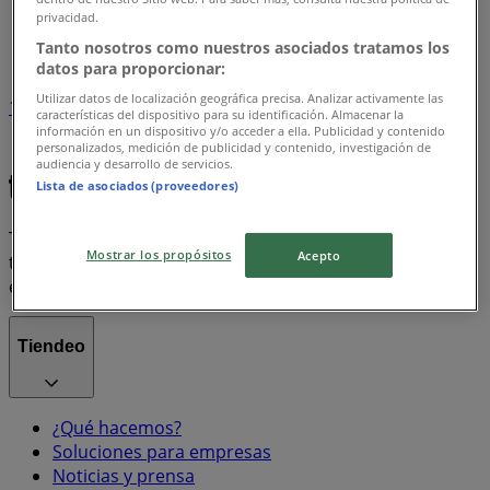
Tiendeo en Coronel
»
privacidad.
Índice marcas
Tanto nosotros como nuestros asociados tratamos los
datos para proporcionar:
Utilizar datos de localización geográfica precisa. Analizar activamente las
1
características del dispositivo para su identificación. Almacenar la
información en un dispositivo y/o acceder a ella. Publicidad y contenido
personalizados, medición de publicidad y contenido, investigación de
Score
Adidas
audiencia y desarrollo de servicios.
Lista de asociados (proveedores)
Tiendeo forma parte de Shopfully, la empresa
Mostrar los propósitos
Acepto
tecnológica que está reinventando las compras locales
en todo el mundo.
Tiendeo
¿Qué hacemos?
Soluciones para empresas
Noticias y prensa