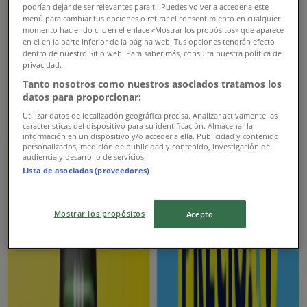
Anticipado
podrían dejar de ser relevantes para ti. Puedes volver a acceder a este
menú para cambiar tus opciones o retirar el consentimiento en cualquier
momento haciendo clic en el enlace «Mostrar los propósitos» que aparece
en el en la parte inferior de la página web. Tus opciones tendrán efecto
dentro de nuestro Sitio web. Para saber más, consulta nuestra política de
Imperial
privacidad.
Tanto nosotros como nuestros asociados tratamos los
Ofertas principales y descuentos
datos para proporcionar:
Vence el 18-08
Coronel
Utilizar datos de localización geográfica precisa. Analizar activamente las
características del dispositivo para su identificación. Almacenar la
Anticipado
información en un dispositivo y/o acceder a ella. Publicidad y contenido
personalizados, medición de publicidad y contenido, investigación de
audiencia y desarrollo de servicios.
Lista de asociados (proveedores)
Imperial
Promociones actuales
Mostrar los propósitos
Acepto
Vence el 18-08
Coronel
Anticipado