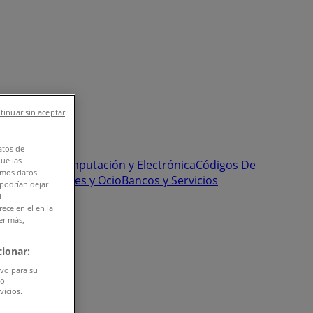
tinuar sin aceptar
atos de
que las
onstrucción
Computación y Electrónica
Códigos De
amos datos
Pastelerías
Viajes y Ocio
Bancos y Servicios
 podrían dejar
l
ece en el en la
er más,
ionar:
ivo para su
do
vicios.