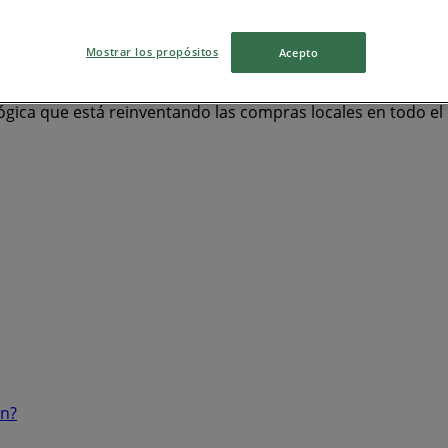
orios
Computación y Electrónica
celulares
iPhone
car
Mostrar los propósitos
Acepto
ógica que está reinventando las compras locales en todo e
ón?