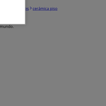
nes
televisores
cerámica piso
l mundo.