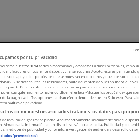
Con
cupamos por tu privacidad
ros como nuestros
1014
socios almacenamos y accedemos a datos personales, como d
 identificadores únicos, en tu dispositivo. Si seleccionas Acepto, estarás permitiendo 
, Zapatos y Accesorios
Perfumerías y Belleza
Ferretería y C
de rastreo apoyen los propósitos que se muestran en «nosotros y nuestros socios trat
 Motos y Repuestos
Deporte
Juguetes y Niños
Restaurantes y 
ionar». Si se deshabilitan los rastreadores, parte del contenido y los anuncios que ves
antes para ti. Puedes volver a acceder a este menú para cambiar tus opciones o retirar e
to en cualquier momento haciendo clic en el enlace «Mostrar los propósitos» que apar
or de la página web. Tus opciones tendrán efecto dentro de nuestro Sitio web. Para sab
stra política de privacidad.
sotros como nuestros asociados tratamos los datos para proporc
s de localización geográfica precisa. Analizar activamente las características del disposit
ón. Almacenar la información en un dispositivo y/o acceder a ella. Publicidad y conteni
os, medición de publicidad y contenido, investigación de audiencia y desarrollo de ser
ociados (proveedores)