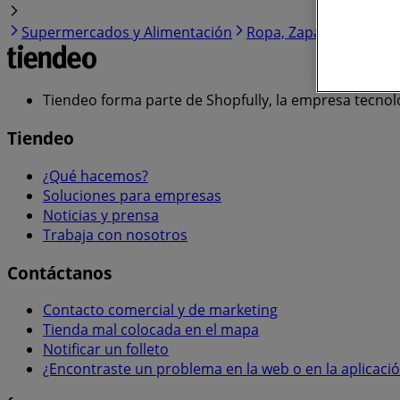
Supermercados y Alimentación
Ropa, Zapatos y Acces
Tiendeo forma parte de Shopfully, la empresa tecnol
Tiendeo
¿Qué hacemos?
Soluciones para empresas
Noticias y prensa
Trabaja con nosotros
Contáctanos
Contacto comercial y de marketing
Tienda mal colocada en el mapa
Notificar un folleto
¿Encontraste un problema en la web o en la aplicaci