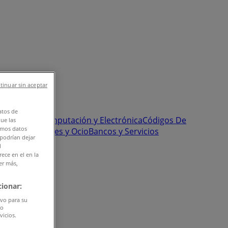
tinuar sin aceptar
atos de
onstrucción
Computación y Electrónica
Códigos De
que las
amos datos
Pastelerías
Viajes y Ocio
Bancos y Servicios
 podrían dejar
l
ece en el en la
er más,
ionar:
ivo para su
do
vicios.