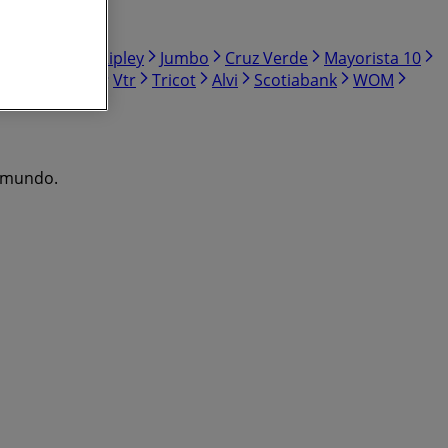
r Sodimac
Ripley
Jumbo
Cruz Verde
Mayorista 10
Doña Carne
Vtr
Tricot
Alvi
Scotiabank
WOM
l mundo.