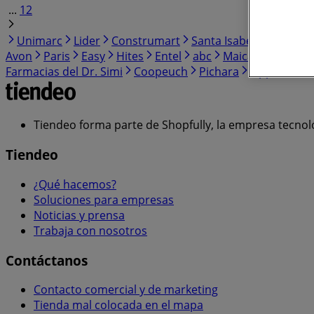
...
12
Unimarc
Lider
Construmart
Santa Isabel
Falabella
Avon
Paris
Easy
Hites
Entel
abc
Maicao
Super B
Farmacias del Dr. Simi
Coopeuch
Pichara
Lippi
Clar
Tiendeo forma parte de Shopfully, la empresa tecnol
Tiendeo
¿Qué hacemos?
Soluciones para empresas
Noticias y prensa
Trabaja con nosotros
Contáctanos
Contacto comercial y de marketing
Tienda mal colocada en el mapa