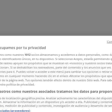
Con
cupamos por tu privacidad
ros como nuestros
1012
socios almacenamos y accedemos a datos personales, como d
, Zapatos y Accesorios
Perfumerías y Belleza
Ferretería y C
 identificadores únicos, en tu dispositivo. Si seleccionas Acepto, estarás permitiendo 
de rastreo apoyen los propósitos que se muestran en «nosotros y nuestros socios trat
 Motos y Repuestos
Deporte
Juguetes y Niños
Restaurantes y 
ionar». Si se deshabilitan los rastreadores, parte del contenido y los anuncios que ves
antes para ti. Puedes volver a acceder a este menú para cambiar tus opciones o retirar e
to en cualquier momento haciendo clic en el enlace «Mostrar los propósitos» que apar
or de la página web. Tus opciones tendrán efecto dentro de nuestro Sitio web. Para sab
stra política de privacidad.
sotros como nuestros asociados tratamos los datos para proporc
s de localización geográfica precisa. Analizar activamente las características del disposit
ón. Almacenar la información en un dispositivo y/o acceder a ella. Publicidad y conteni
os, medición de publicidad y contenido, investigación de audiencia y desarrollo de ser
ociados (proveedores)