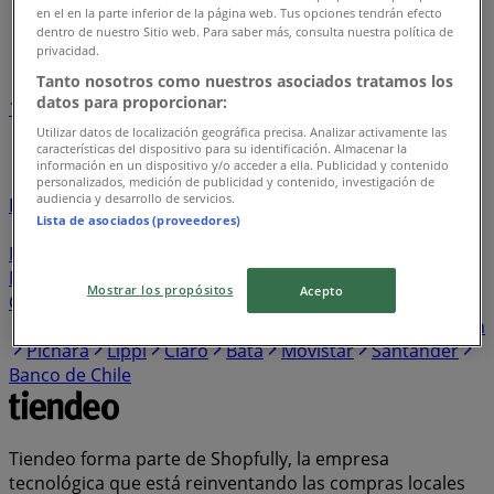
Tiendeo en Recoleta
»
en el en la parte inferior de la página web. Tus opciones tendrán efecto
dentro de nuestro Sitio web. Para saber más, consulta nuestra política de
Índice de negocios en Recoleta
privacidad.
Tanto nosotros como nuestros asociados tratamos los
datos para proporcionar:
1
2
3
4
5
...
12
Utilizar datos de localización geográfica precisa. Analizar activamente las
características del dispositivo para su identificación. Almacenar la
información en un dispositivo y/o acceder a ella. Publicidad y contenido
Unimarc
Lider
Construmart
Santa Isabel
personalizados, medición de publicidad y contenido, investigación de
audiencia y desarrollo de servicios.
Falabella
Servipag
DirecTV
Western Union
Tottus
Lista de asociados (proveedores)
HomeCenter Sodimac
Ripley
Jumbo
Cruz Verde
Mayorista 10
Avon
Paris
Easy
Hites
Entel
abc
Maicao
Super Bodega a Cuenta
PreUnic
Banco
Mostrar los propósitos
Acepto
CrediChile
Salcobrand
Doña Carne
Vtr
Tricot
Alvi
Scotiabank
WOM
Farmacias del Dr. Simi
Coopeuch
Pichara
Lippi
Claro
Bata
Movistar
Santander
Banco de Chile
Tiendeo forma parte de Shopfully, la empresa
tecnológica que está reinventando las compras locales