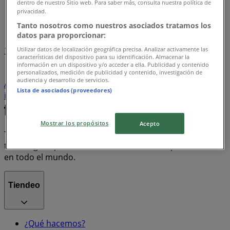
Tiendeo en Recoleta
»
dentro de nuestro Sitio web. Para saber más, consulta nuestra política de
privacidad.
Índice de ofertas
Tanto nosotros como nuestros asociados tratamos los
datos para proporcionar:
1
Utilizar datos de localización geográfica precisa. Analizar activamente las
características del dispositivo para su identificación. Almacenar la
información en un dispositivo y/o acceder a ella. Publicidad y contenido
Supermercados y Alimentación
Ropa, Zapatos y
personalizados, medición de publicidad y contenido, investigación de
audiencia y desarrollo de servicios.
Accesorios
Computación y Electrónica
celulares
Lista de asociados (proveedores)
iPhone
carnes
televisores
cerámica piso
Mostrar los propósitos
Acepto
Tiendeo forma parte de Shopfully, la empresa
tecnológica que está reinventando las compras locales
en todo el mundo.
Tiendeo
¿Qué hacemos?