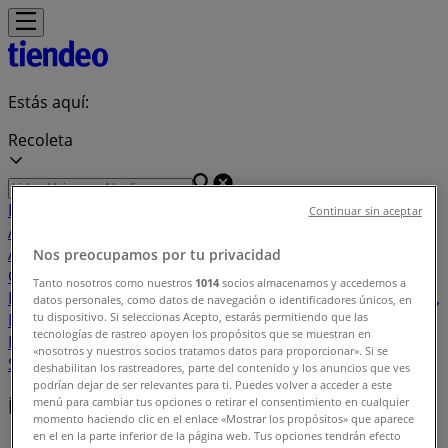
Estás aquí:
Recoleta
Destacados
Supermercados y
Continuar sin aceptar
Alimentación
Almacenes
Ropa, Zapatos y
Accesorios
Perfumerías y Belleza
Ferretería y
Nos preocupamos por tu privacidad
Construcción
Computación y Electrónica
Códigos De
Tanto nosotros como nuestros
1014
socios almacenamos y accedemos a
Descuento
Muebles y Decoración
Farmacias y Salud
Autos,
datos personales, como datos de navegación o identificadores únicos, en
Motos y Repuestos
Deporte
Juguetes y
tu dispositivo. Si seleccionas Acepto, estarás permitiendo que las
tecnologías de rastreo apoyen los propósitos que se muestran en
Niños
Restaurantes y Pastelerías
Viajes y Ocio
Bancos y
«nosotros y nuestros socios tratamos datos para proporcionar». Si se
Servicios
deshabilitan los rastreadores, parte del contenido y los anuncios que ves
podrían dejar de ser relevantes para ti. Puedes volver a acceder a este
Índice de ofertas en Recoleta
menú para cambiar tus opciones o retirar el consentimiento en cualquier
momento haciendo clic en el enlace «Mostrar los propósitos» que aparece
en el en la parte inferior de la página web. Tus opciones tendrán efecto