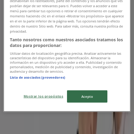
deshabilitan los rastreadores, parte del contenido y los anuncios que ves
Nuevo
podrían dejar de ser relevantes para ti. Puedes volver a acceder a este
menú para cambiar tus opciones o retirar el consentimiento en cualquier
momento haciendo clic en el enlace «Mostrar los propósitos» que aparece
en el en la parte inferior de la página web. Tus opciones tendrán efecto
Falabella
dentro de nuestro Sitio web. Para saber más, consulta nuestra política de
privacidad.
Ofertas Falabella
Tanto nosotros como nuestros asociados tratamos los
datos para proporcionar:
Vence el 20-08
Recoleta
Utilizar datos de localización geográfica precisa. Analizar activamente las
Anticipado
características del dispositivo para su identificación. Almacenar la
información en un dispositivo y/o acceder a ella. Publicidad y contenido
personalizados, medición de publicidad y contenido, investigación de
audiencia y desarrollo de servicios.
Lista de asociados (proveedores)
Imperial
Nuestras mejores gangas
Mostrar los propósitos
Acepto
Vence el 18-08
Recoleta
Nuevo