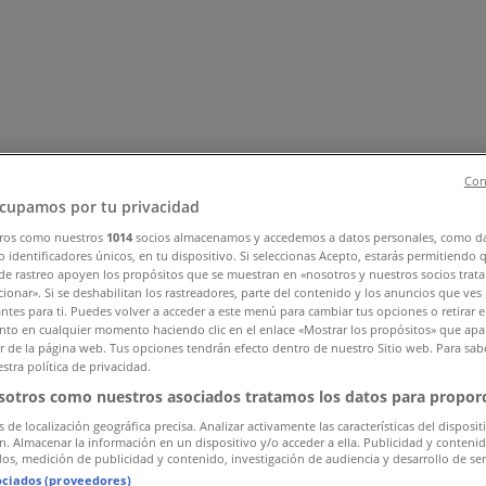
Con
cupamos por tu privacidad
ros como nuestros
1014
socios almacenamos y accedemos a datos personales, como d
, Zapatos y Accesorios
Perfumerías y Belleza
Ferretería y C
 identificadores únicos, en tu dispositivo. Si seleccionas Acepto, estarás permitiendo 
de rastreo apoyen los propósitos que se muestran en «nosotros y nuestros socios trat
 Motos y Repuestos
Deporte
Juguetes y Niños
Restaurantes y 
ionar». Si se deshabilitan los rastreadores, parte del contenido y los anuncios que ves
antes para ti. Puedes volver a acceder a este menú para cambiar tus opciones o retirar e
to en cualquier momento haciendo clic en el enlace «Mostrar los propósitos» que apar
or de la página web. Tus opciones tendrán efecto dentro de nuestro Sitio web. Para sab
stra política de privacidad.
sotros como nuestros asociados tratamos los datos para proporc
s de localización geográfica precisa. Analizar activamente las características del disposit
ón. Almacenar la información en un dispositivo y/o acceder a ella. Publicidad y conteni
os, medición de publicidad y contenido, investigación de audiencia y desarrollo de ser
ociados (proveedores)