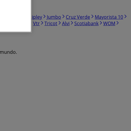
r Sodimac
Ripley
Jumbo
Cruz Verde
Mayorista 10
Doña Carne
Vtr
Tricot
Alvi
Scotiabank
WOM
l mundo.