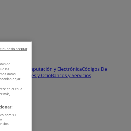
tinuar sin aceptar
atos de
onstrucción
Computación y Electrónica
Códigos De
que las
amos datos
Pastelerías
Viajes y Ocio
Bancos y Servicios
 podrían dejar
l
ece en el en la
er más,
ionar:
ivo para su
do
vicios.