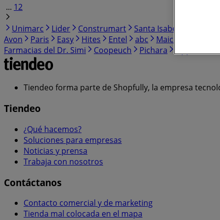
...
12
Unimarc
Lider
Construmart
Santa Isabel
Falabella
Avon
Paris
Easy
Hites
Entel
abc
Maicao
Super B
Farmacias del Dr. Simi
Coopeuch
Pichara
Lippi
Clar
Tiendeo forma parte de Shopfully, la empresa tecnol
Tiendeo
¿Qué hacemos?
Soluciones para empresas
Noticias y prensa
Trabaja con nosotros
Contáctanos
Contacto comercial y de marketing
Tienda mal colocada en el mapa