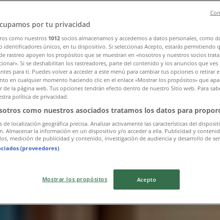
Con
cupamos por tu privacidad
ros como nuestros
1012
socios almacenamos y accedemos a datos personales, como d
 identificadores únicos, en tu dispositivo. Si seleccionas Acepto, estarás permitiendo 
de rastreo apoyen los propósitos que se muestran en «nosotros y nuestros socios trat
ionar». Si se deshabilitan los rastreadores, parte del contenido y los anuncios que ves
antes para ti. Puedes volver a acceder a este menú para cambiar tus opciones o retirar e
to en cualquier momento haciendo clic en el enlace «Mostrar los propósitos» que apar
 Florida
or de la página web. Tus opciones tendrán efecto dentro de nuestro Sitio web. Para sab
stra política de privacidad.
sotros como nuestros asociados tratamos los datos para proporc
s de localización geográfica precisa. Analizar activamente las características del disposit
ón. Almacenar la información en un dispositivo y/o acceder a ella. Publicidad y conteni
os, medición de publicidad y contenido, investigación de audiencia y desarrollo de ser
ociados (proveedores)
Mostrar los propósitos
Acepto