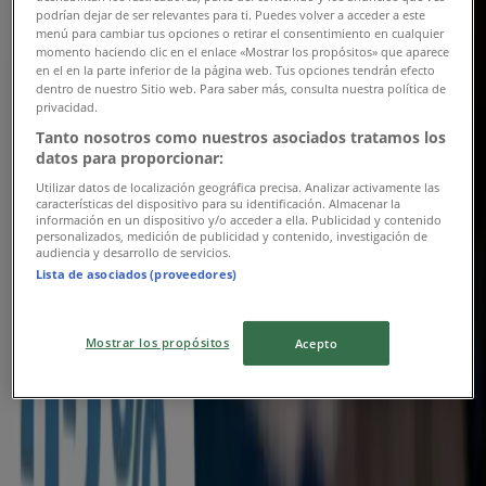
podrían dejar de ser relevantes para ti. Puedes volver a acceder a este
menú para cambiar tus opciones o retirar el consentimiento en cualquier
Descuentos y promociones
momento haciendo clic en el enlace «Mostrar los propósitos» que aparece
en el en la parte inferior de la página web. Tus opciones tendrán efecto
dentro de nuestro Sitio web. Para saber más, consulta nuestra política de
Vence el 11-08
1.3 km - La Florida
privacidad.
-2 días
Tanto nosotros como nuestros asociados tratamos los
datos para proporcionar:
Utilizar datos de localización geográfica precisa. Analizar activamente las
Easy
características del dispositivo para su identificación. Almacenar la
información en un dispositivo y/o acceder a ella. Publicidad y contenido
personalizados, medición de publicidad y contenido, investigación de
Ofertas y gangas exclusivas
audiencia y desarrollo de servicios.
Lista de asociados (proveedores)
Vence el 08-08
1.3 km - La Florida
Vence mañana
Mostrar los propósitos
Acepto
Easy
Ahorra ahora con nuestras ofertas