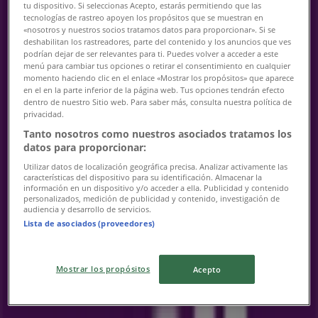
Cerrado
tu dispositivo. Si seleccionas Acepto, estarás permitiendo que las
tecnologías de rastreo apoyen los propósitos que se muestran en
Lunes
«nosotros y nuestros socios tratamos datos para proporcionar». Si se
deshabilitan los rastreadores, parte del contenido y los anuncios que ves
09:00 - 15:00
podrían dejar de ser relevantes para ti. Puedes volver a acceder a este
Martes
menú para cambiar tus opciones o retirar el consentimiento en cualquier
09:00 - 15:00
momento haciendo clic en el enlace «Mostrar los propósitos» que aparece
en el en la parte inferior de la página web. Tus opciones tendrán efecto
Miércoles
dentro de nuestro Sitio web. Para saber más, consulta nuestra política de
09:00 - 15:00
privacidad.
Jueves
Tanto nosotros como nuestros asociados tratamos los
09:00 - 15:00
datos para proporcionar:
Viernes
Utilizar datos de localización geográfica precisa. Analizar activamente las
09:00 - 15:00
características del dispositivo para su identificación. Almacenar la
Sábado
información en un dispositivo y/o acceder a ella. Publicidad y contenido
personalizados, medición de publicidad y contenido, investigación de
09:00 - 15:00
audiencia y desarrollo de servicios.
Lista de asociados (proveedores)
Mapa
Cerrado
Mostrar los propósitos
Acepto
Domingo