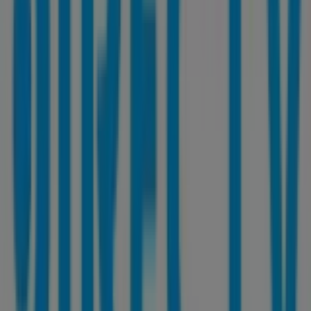
En Tiendeo, no solo tendrás acceso a
promociones
y
descuentos, sino también a información sobre las
tiendas físicas de tu ciudad. Explora los catálogos de
DirecTV
, encuentra las tiendas en
Calama
y descubre los
productos con grandes descuentos para ahorrar en tus
compras este
agosto
. Además, te mantenemos al tanto
de las ubicaciones exactas, horarios de atención y todos
los detalles necesarios para que puedas disfrutar de una
experiencia de compra completa en
Calama
.
No pierdas la oportunidad de aprovechar las
ofertas
de
DirecTV
en las tiendas de
Calama
y mantente
actualizado con los mejores precios durante
agosto de
2026
. En Tiendeo, siempre encontrarás las mejores
tiendas y opciones de compra en
Calama
. ¡Empieza a
explorar las tiendas y promociones que tenemos para ti
ahora mismo!
Publicidad