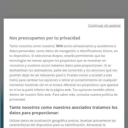
Tiendas DirecTV Calama - Teléfonos,
Horarios y Direcciones
Continuar sin aceptar
Tiendeo en Calama
»
Nos preocupamos por tu privacidad
Ofertas de Computación y Electrónica en Calama
»
DirecTV en Calama
»
Tanto nosotros como nuestros
1014
socios almacenamos y accedemos a
datos personales, como datos de navegación o identificadores únicos, en
tu dispositivo. Si seleccionas Acepto, estarás permitiendo que las
Tiendas de DirecTV en Calama
tecnologías de rastreo apoyen los propósitos que se muestran en
«nosotros y nuestros socios tratamos datos para proporcionar». Si se
deshabilitan los rastreadores, parte del contenido y los anuncios que ves
podrían dejar de ser relevantes para ti. Puedes volver a acceder a este
DirecTV
menú para cambiar tus opciones o retirar el consentimiento en cualquier
momento haciendo clic en el enlace «Mostrar los propósitos» que aparece
Sotomayor 1993, Calama
en el en la parte inferior de la página web. Tus opciones tendrán efecto
dentro de nuestro Sitio web. Para saber más, consulta nuestra política de
866 m
privacidad.
Tanto nosotros como nuestros asociados tratamos los
Cerrado
datos para proporcionar:
Utilizar datos de localización geográfica precisa. Analizar activamente las
características del dispositivo para su identificación. Almacenar la