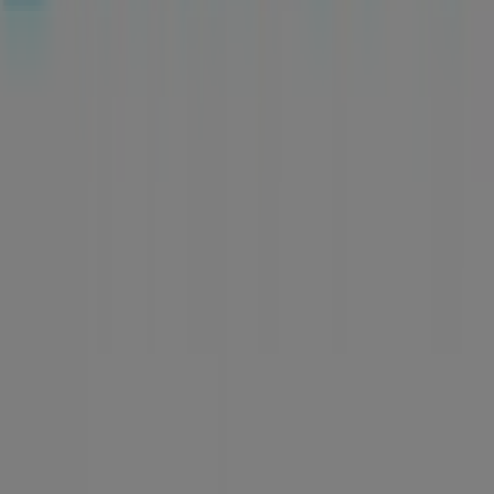
Contáctanos
Contacto comercial y de marketing
Tienda mal colocada en el mapa
Notificar un folleto
¿Encontraste un problema en la web o en la
aplicación?
Índices
Marcas
Marcas locales
Negocios
Negocios cercanos
Productos
Productos locales