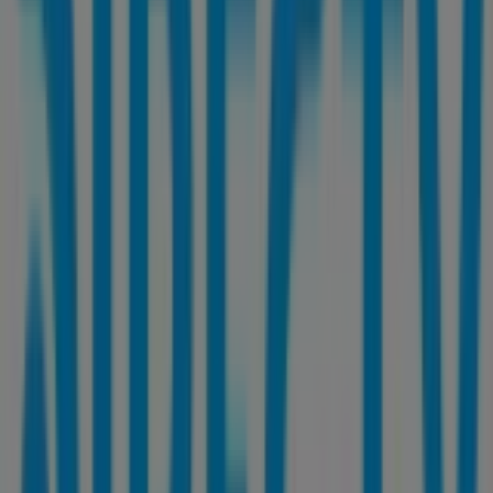
DirecTV
Plan
Vence el 31-08
Otros negocios de Computación y
Electrónica en Calama
DirecTV
Bienvenido a Tiendeo, tu mejor opción para encontrar
no solo las mejores
ofertas
,
catálogos
y
promociones
,
sino también para descubrir las tiendas más destacadas
en
Calama
. Durante el mes de
agosto de 2026
, en
nuestra plataforma podrás conocer tanto las últimas
novedades de
DirecTV
, una de las marcas más
reconocidas, como la ubicación y detalles de las tiendas
más cercanas en
Calama
.