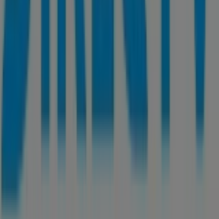
Tiendeo forma parte de Shopfully, la empresa
tecnológica que está reinventando las compras locales
en todo el mundo.
Tiendeo
¿Qué hacemos?
Soluciones para empresas
Noticias y prensa
Trabaja con nosotros