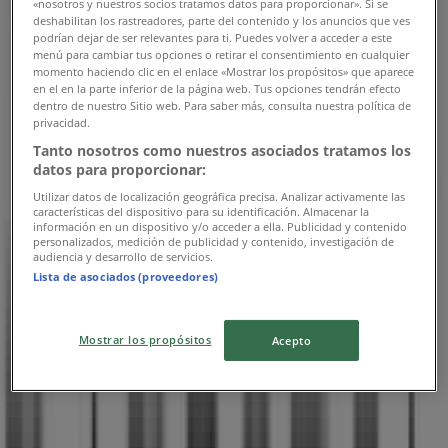
«nosotros y nuestros socios tratamos datos para proporcionar». Si se
10:00 - 21:00
deshabilitan los rastreadores, parte del contenido y los anuncios que ves
Lunes
podrían dejar de ser relevantes para ti. Puedes volver a acceder a este
10:00 - 21:00
menú para cambiar tus opciones o retirar el consentimiento en cualquier
momento haciendo clic en el enlace «Mostrar los propósitos» que aparece
Martes
en el en la parte inferior de la página web. Tus opciones tendrán efecto
10:00 - 21:00
dentro de nuestro Sitio web. Para saber más, consulta nuestra política de
Miércoles
privacidad.
10:00 - 21:00
Tanto nosotros como nuestros asociados tratamos los
Jueves
datos para proporcionar:
10:00 - 21:00
Utilizar datos de localización geográfica precisa. Analizar activamente las
Viernes
características del dispositivo para su identificación. Almacenar la
información en un dispositivo y/o acceder a ella. Publicidad y contenido
10:00 - 21:00
personalizados, medición de publicidad y contenido, investigación de
Sábado
audiencia y desarrollo de servicios.
10:00 - 21:00
Lista de asociados (proveedores)
Mapa
(56 2) 2592-1710
Mostrar los propósitos
Acepto
Abierto
Hasta las 21:00
Domingo
10:00 - 21:00