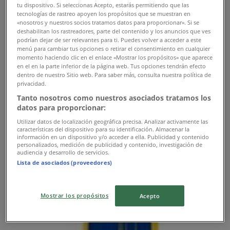
tu dispositivo. Si seleccionas Acepto, estarás permitiendo que las
Martes
tecnologías de rastreo apoyen los propósitos que se muestran en
08:00 - 21:00
«nosotros y nuestros socios tratamos datos para proporcionar». Si se
deshabilitan los rastreadores, parte del contenido y los anuncios que ves
Miércoles
podrían dejar de ser relevantes para ti. Puedes volver a acceder a este
08:00 - 21:00
menú para cambiar tus opciones o retirar el consentimiento en cualquier
Jueves
momento haciendo clic en el enlace «Mostrar los propósitos» que aparece
08:00 - 21:00
en el en la parte inferior de la página web. Tus opciones tendrán efecto
dentro de nuestro Sitio web. Para saber más, consulta nuestra política de
Viernes
privacidad.
08:00 - 21:00
Tanto nosotros como nuestros asociados tratamos los
Sábado
datos para proporcionar:
08:00 - 21:00
Utilizar datos de localización geográfica precisa. Analizar activamente las
características del dispositivo para su identificación. Almacenar la
Mapa
información en un dispositivo y/o acceder a ella. Publicidad y contenido
personalizados, medición de publicidad y contenido, investigación de
Abierto
Hasta las 21:00
audiencia y desarrollo de servicios.
Lista de asociados (proveedores)
Domingo
Mostrar los propósitos
Acepto
09:00 - 19:00
Lunes
08:00 - 21:00