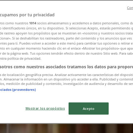
Con
»
cupamos por tu privacidad
ros como nuestros
1014
socios almacenamos y accedemos a datos personales, como d
 identificadores únicos, en tu dispositivo. Si seleccionas Acepto, estarás permitiendo 
de rastreo apoyen los propósitos que se muestran en «nosotros y nuestros socios trat
ionar». Si se deshabilitan los rastreadores, parte del contenido y los anuncios que ves
antes para ti. Puedes volver a acceder a este menú para cambiar tus opciones o retirar e
to en cualquier momento haciendo clic en el enlace «Mostrar los propósitos» que apar
or de la página web. Tus opciones tendrán efecto dentro de nuestro Sitio web. Para sab
stra política de privacidad.
sotros como nuestros asociados tratamos los datos para proporc
s de localización geográfica precisa. Analizar activamente las características del disposit
ón. Almacenar la información en un dispositivo y/o acceder a ella. Publicidad y conteni
os, medición de publicidad y contenido, investigación de audiencia y desarrollo de ser
ociados (proveedores)
Mostrar los propósitos
Acepto