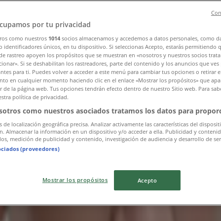
Con
cupamos por tu privacidad
ros como nuestros
1014
socios almacenamos y accedemos a datos personales, como d
 identificadores únicos, en tu dispositivo. Si seleccionas Acepto, estarás permitiendo 
de rastreo apoyen los propósitos que se muestran en «nosotros y nuestros socios trat
ionar». Si se deshabilitan los rastreadores, parte del contenido y los anuncios que ves
antes para ti. Puedes volver a acceder a este menú para cambiar tus opciones o retirar e
to en cualquier momento haciendo clic en el enlace «Mostrar los propósitos» que apar
or de la página web. Tus opciones tendrán efecto dentro de nuestro Sitio web. Para sab
stra política de privacidad.
sotros como nuestros asociados tratamos los datos para proporc
s de localización geográfica precisa. Analizar activamente las características del disposit
ón. Almacenar la información en un dispositivo y/o acceder a ella. Publicidad y conteni
os, medición de publicidad y contenido, investigación de audiencia y desarrollo de ser
ociados (proveedores)
Mostrar los propósitos
Acepto