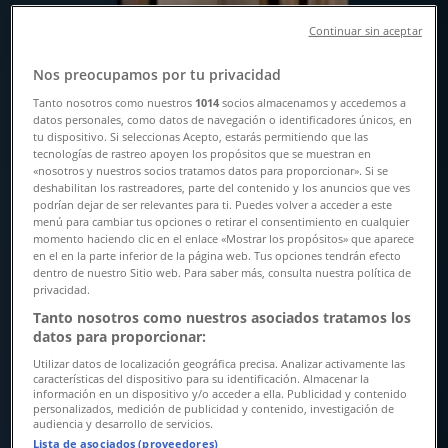
Categoría:
Ropa, Zapatos y Accesorios
Continuar sin aceptar
Oferta más reciente:
28-07-2026
Nos preocupamos por tu privacidad
Tanto nosotros como nuestros
1014
socios almacenamos y accedemos a
datos personales, como datos de navegación o identificadores únicos, en
tu dispositivo. Si seleccionas Acepto, estarás permitiendo que las
tecnologías de rastreo apoyen los propósitos que se muestran en
Palmers
«nosotros y nuestros socios tratamos datos para proporcionar». Si se
deshabilitan los rastreadores, parte del contenido y los anuncios que ves
podrían dejar de ser relevantes para ti. Puedes volver a acceder a este
Hasta 50% dcto.
menú para cambiar tus opciones o retirar el consentimiento en cualquier
momento haciendo clic en el enlace «Mostrar los propósitos» que aparece
en el en la parte inferior de la página web. Tus opciones tendrán efecto
Vence mañana
dentro de nuestro Sitio web. Para saber más, consulta nuestra política de
{"numCatalogs":1}
privacidad.
Tanto nosotros como nuestros asociados tratamos los
Horarios y direcciones Palmers
datos para proporcionar:
Utilizar datos de localización geográfica precisa. Analizar activamente las
características del dispositivo para su identificación. Almacenar la
información en un dispositivo y/o acceder a ella. Publicidad y contenido
personalizados, medición de publicidad y contenido, investigación de
Palmers
audiencia y desarrollo de servicios.
Lista de asociados (proveedores)