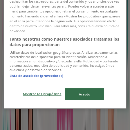
Categoría:
Ropa, Zapatos y Accesorios
deshabilitan los rastreadores, parte del contenido y los anuncios que ves
podrían dejar de ser relevantes para ti. Puedes volver a acceder a este
menú para cambiar tus opciones o retirar el consentimiento en cualquier
Oferta más reciente:
13-07-2026
momento haciendo clic en el enlace «Mostrar los propósitos» que aparece
en el en la parte inferior de la página web. Tus opciones tendrán efecto
dentro de nuestro Sitio web. Para saber más, consulta nuestra política de
privacidad.
Tanto nosotros como nuestros asociados tratamos los
datos para proporcionar:
C Moran
Utilizar datos de localización geográfica precisa. Analizar activamente las
características del dispositivo para su identificación. Almacenar la
información en un dispositivo y/o acceder a ella. Publicidad y contenido
Hasta 40% Off!
personalizados, medición de publicidad y contenido, investigación de
audiencia y desarrollo de servicios.
{"numCatalogs":1}
Lista de asociados (proveedores)
Horarios y direcciones C Moran
Mostrar los propósitos
Acepto
C Moran
Avenida Alberto Solari 1400, La Serena