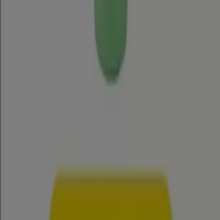
Visita nuestro sitio web y descubre por qué somos la
elección favorita de miles de usuarios que buscan no
solo ahorrar, sino también adquirir marcas que mejoran
su calidad de vida. Sea lo que sea que busques, tenemos
las mejores ofertas y promociones esperándote.
Aprovecha esta oportunidad única de adquirir Clorinda a
precios insuperables. Recuerda, nuestras ofertas son
por tiempo limitado y se actualizan constantemente para
ofrecerte las marcas más destacados del mercado. ¡No
pierdas la oportunidad de conseguir Clorinda que tanto
deseas al mejor precio!
Vistazo de las ofertas de Clorinda
Ofertas de Clorinda:
3