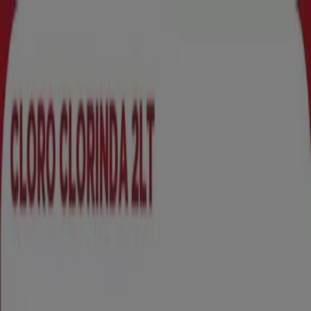
Estás aquí:
Santiago
Destacados
Supermercados y
Alimentación
Almacenes
Ropa, Zapatos y
Accesorios
Perfumerías y Belleza
Ferretería y
Construcción
Computación y Electrónica
Códigos De
Descuento
Muebles y Decoración
Farmacias y Salud
Autos,
Motos y Repuestos
Deporte
Juguetes y
Niños
Restaurantes y Pastelerías
Viajes y Ocio
Bancos y
Servicios
Comprar Clorinda - Ofertas,
Descuentos y Promociones (3)