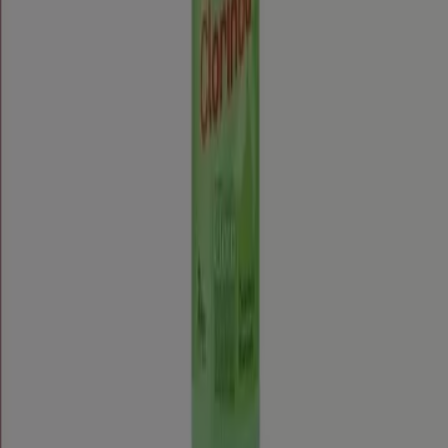
En este mes de agosto del año 2026, estamos
emocionados de ofrecerte las ofertas más atractivas y
competitivas para Clorinda disponibles en todo Chile. En
Tiendeo, nuestro objetivo es brindarte acceso a una
amplia gama de ofertas, asegurándonos de que
encuentres exactamente lo que necesitas a precios
inmejorables.
Valoramos la importancia de sacar el máximo provecho
de tus compras. Por ello, hemos seleccionado con
esmero una variedad de ofertas para Clorinda,
permitiéndote disfrutar de marcas de alta calidad sin
afectar tu presupuesto. Nuestra selección abarca una
gran variedad de opciones para satisfacer todas tus
necesidades y preferencias, garantizando que cada
compra sea una oportunidad de ahorro.