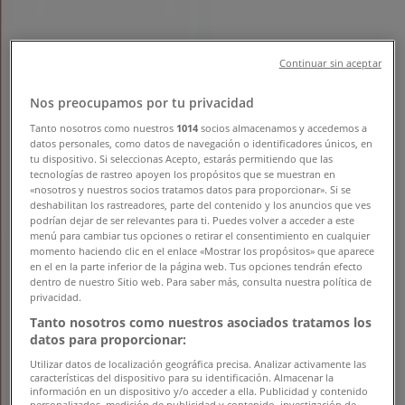
Filtros (0)
Continuar sin aceptar
Tiendeo
»
Ofertas
»
Nos preocupamos por tu privacidad
Clorinda
Tanto nosotros como nuestros
1014
socios almacenamos y accedemos a
datos personales, como datos de navegación o identificadores únicos, en
tu dispositivo. Si seleccionas Acepto, estarás permitiendo que las
Clorinda - Clonoge
tecnologías de rastreo apoyen los propósitos que se muestran en
«nosotros y nuestros socios tratamos datos para proporcionar». Si se
deshabilitan los rastreadores, parte del contenido y los anuncios que ves
podrían dejar de ser relevantes para ti. Puedes volver a acceder a este
menú para cambiar tus opciones o retirar el consentimiento en cualquier
momento haciendo clic en el enlace «Mostrar los propósitos» que aparece
Super Ganga
en el en la parte inferior de la página web. Tus opciones tendrán efecto
dentro de nuestro Sitio web. Para saber más, consulta nuestra política de
$ 1290.00
privacidad.
Tanto nosotros como nuestros asociados tratamos los
datos para proporcionar:
Ver
Utilizar datos de localización geográfica precisa. Analizar activamente las
características del dispositivo para su identificación. Almacenar la
$ 1290.00
información en un dispositivo y/o acceder a ella. Publicidad y contenido
personalizados, medición de publicidad y contenido, investigación de