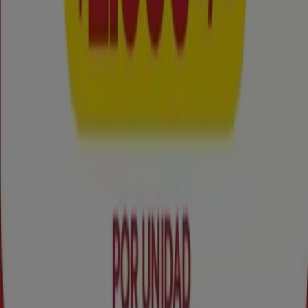
Contacto comercial y de marketing
Tienda mal colocada en el mapa
Notificar un folleto
¿Encontraste un problema en la web o en la
aplicación?
Índices
Marcas
Negocios
Productos
Ciudades
Descargar la app Tiendeo