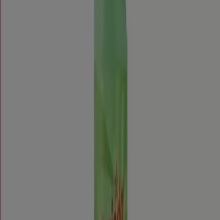
Ver
$ 2000.00
Precio Clorinda
PRODUCTO
MARCA
PRECIO
DESCUENTO
Clorinda - Clonoge
Clorinda
$ 1290.00
-
Clorinda - Cloro
Clorinda
$ 2000.00
-
Clorinda - Cloro
Clorinda
$ 2000.00
-
Clorinda, todas las ofertas a tu
alcance
¡Descubre las mejores ofertas para Clorinda en agosto
2026!