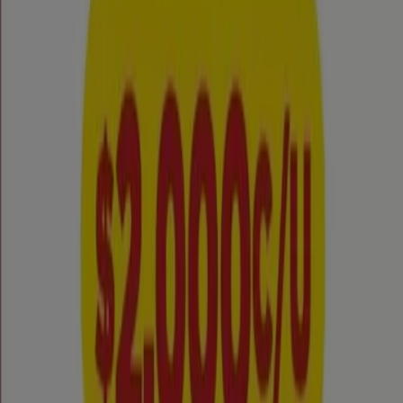
Oferta más barata:
$ 1290.00
Oferta más reciente:
05-08-2026
Tiendeo forma parte de Shopfully, la empresa
tecnológica que está reinventando las compras locales
en todo el mundo.
Tiendeo
¿Qué hacemos?
Soluciones para empresas
Noticias y prensa
Trabaja con nosotros
Contáctanos