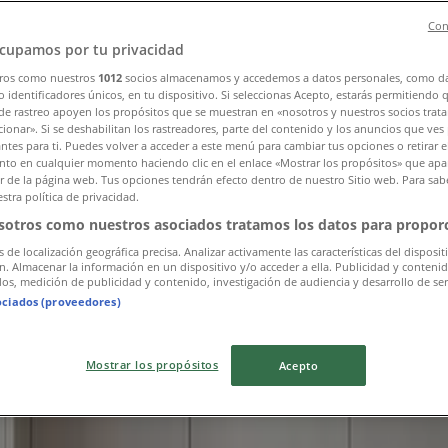
Con
cupamos por tu privacidad
ros como nuestros
1012
socios almacenamos y accedemos a datos personales, como d
 identificadores únicos, en tu dispositivo. Si seleccionas Acepto, estarás permitiendo 
de rastreo apoyen los propósitos que se muestran en «nosotros y nuestros socios trat
ionar». Si se deshabilitan los rastreadores, parte del contenido y los anuncios que ves
antes para ti. Puedes volver a acceder a este menú para cambiar tus opciones o retirar e
to en cualquier momento haciendo clic en el enlace «Mostrar los propósitos» que apar
or de la página web. Tus opciones tendrán efecto dentro de nuestro Sitio web. Para sab
stra política de privacidad.
sotros como nuestros asociados tratamos los datos para proporc
s de localización geográfica precisa. Analizar activamente las características del disposit
ón. Almacenar la información en un dispositivo y/o acceder a ella. Publicidad y conteni
os, medición de publicidad y contenido, investigación de audiencia y desarrollo de ser
ociados (proveedores)
Mostrar los propósitos
Acepto