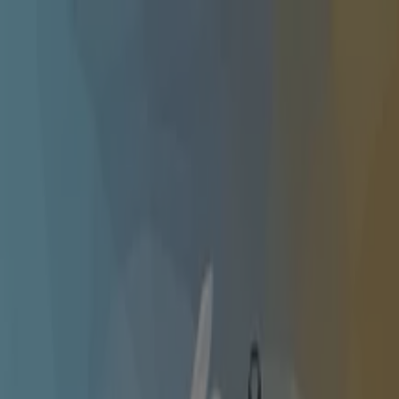
Estás aquí:
Quellón
Destacados
Supermercados y
Alimentación
Almacenes
Ropa, Zapatos y
Accesorios
Perfumerías y Belleza
Ferretería y
Construcción
Computación y Electrónica
Códigos De
Descuento
Muebles y Decoración
Farmacias y Salud
Autos,
Motos y Repuestos
Deporte
Juguetes y
Niños
Restaurantes y Pastelerías
Viajes y Ocio
Bancos y
Servicios
Publicidad