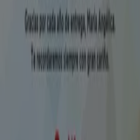
Trabaja con nosotros
Contáctanos
Contacto comercial y de marketing
Tienda mal colocada en el mapa
Notificar un folleto
¿Encontraste un problema en la web o en la
aplicación?
Índices
Marcas
Marcas locales
Negocios
Negocios cercanos
Productos