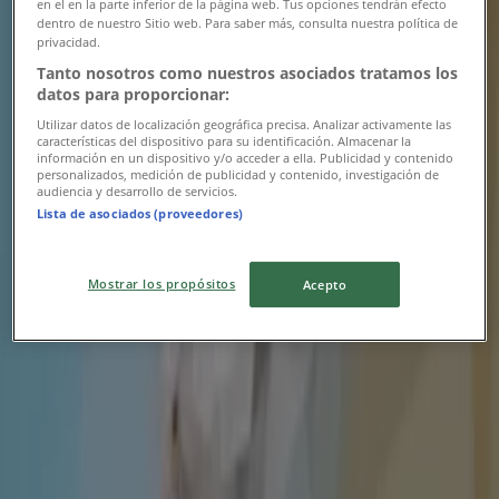
en el en la parte inferior de la página web. Tus opciones tendrán efecto
dentro de nuestro Sitio web. Para saber más, consulta nuestra política de
PC Factory
privacidad.
Tanto nosotros como nuestros asociados tratamos los
Ahorra ahora con nuestras ofertas
datos para proporcionar:
Utilizar datos de localización geográfica precisa. Analizar activamente las
Vence el 20-08
Quellón
características del dispositivo para su identificación. Almacenar la
Nuevo
información en un dispositivo y/o acceder a ella. Publicidad y contenido
personalizados, medición de publicidad y contenido, investigación de
audiencia y desarrollo de servicios.
Lista de asociados (proveedores)
PC Factory
Mostrar los propósitos
Gran variedad de ofertas
Acepto
Vence el 19-08
Quellón
Nuevo
Multicentro
Nuevas ofertas para descubrir