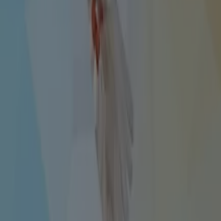
Descubre ofertas atractivas
Vence el 19-08
Quellón
Nuevo
Multicentro
Ofertas Multicentro
Vence el 19-08
Quellón
Publicidad