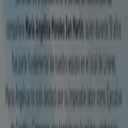
Concepción
Antofagasta
Temuco
La Serena
La
Florida
Maipú
Valparaíso
Puerto Montt
Rancagua
Vitacura
Talca (Maule)
Puente Alto
Ver más ciudades
¿Necesitas equiparte? ¿Mejorar tu conexión a Internet?
¿Eres fanático de los juegos? Si buscas lo más nuevo,
más rápido y mejor, la categoría
computación y
electrónica en Chile
de Tiendeo te lo brinda. En ella,
encontrarás todo para mantenerte al tanto de todo lo
que sucede en el mundo de la tecnología en nuestro
país.
PC
s,
tablets
, empresas de
telefonía
, celulares,
notebooks
,
componentes
,
cámaras fotográficas
y
mucho más, todo en un solo lugar. Gracias a
Tiendeo
,
podrás revisar los
catálogos online
que se publican en
esta sección te invita a un mundo de descubrimientos
tecnológicos que seguramente te impresionarán.
Ir a ofertas de Computación y Electrónica
Publicidad