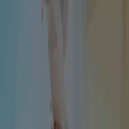
Vence el 19-08
Quellón
Publicidad
Nuevo
Multicentro