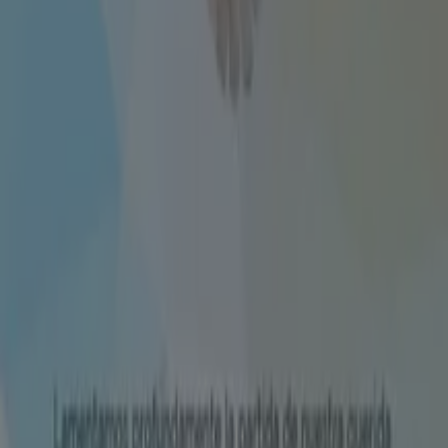
Catálogos de Computación y
Electrónica en Quellón
Volantes y las mejores ofertas en
Quellón
celulares
iPhone
carnes
televisores
cerámica
piso
petardos
notebook
piso flotante
neumáticos
Computación y Electrónica en otras
ciudades
Santiago
Las Condes
Viña del Mar
Providencia