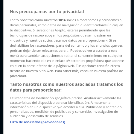
Tricot
Nos preocupamos por tu privacidad
Descuentos y promociones
Tanto nosotros como nuestros
1014
socios almacenamos y accedemos a
datos personales, como datos de navegación o identificadores únicos, en
tu dispositivo. Si seleccionas Acepto, estarás permitiendo que las
Vence el 21-08
1.4 km - Talcahuano
tecnologías de rastreo apoyen los propósitos que se muestran en
Nuevo
«nosotros y nuestros socios tratamos datos para proporcionar». Si se
deshabilitan los rastreadores, parte del contenido y los anuncios que ves
podrían dejar de ser relevantes para ti. Puedes volver a acceder a este
menú para cambiar tus opciones o retirar el consentimiento en cualquier
momento haciendo clic en el enlace «Mostrar los propósitos» que aparece
Tricot
en el en la parte inferior de la página web. Tus opciones tendrán efecto
dentro de nuestro Sitio web. Para saber más, consulta nuestra política de
Nuestras mejores ofertas para ti
privacidad.
Tanto nosotros como nuestros asociados tratamos los
Vence el 21-08
1.4 km - Talcahuano
datos para proporcionar:
Utilizar datos de localización geográfica precisa. Analizar activamente las
características del dispositivo para su identificación. Almacenar la
información en un dispositivo y/o acceder a ella. Publicidad y contenido
Tricot
personalizados, medición de publicidad y contenido, investigación de
audiencia y desarrollo de servicios.
Lista de asociados (proveedores)
Ofertas principales para todos los
clientes