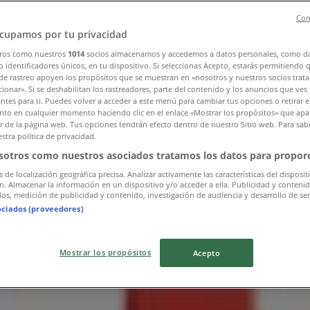
Con
cupamos por tu privacidad
ros como nuestros
1014
socios almacenamos y accedemos a datos personales, como d
 identificadores únicos, en tu dispositivo. Si seleccionas Acepto, estarás permitiendo 
de rastreo apoyen los propósitos que se muestran en «nosotros y nuestros socios trat
ionar». Si se deshabilitan los rastreadores, parte del contenido y los anuncios que ves
antes para ti. Puedes volver a acceder a este menú para cambiar tus opciones o retirar e
to en cualquier momento haciendo clic en el enlace «Mostrar los propósitos» que apar
or de la página web. Tus opciones tendrán efecto dentro de nuestro Sitio web. Para sab
stra política de privacidad.
sotros como nuestros asociados tratamos los datos para proporc
s de localización geográfica precisa. Analizar activamente las características del disposit
ón. Almacenar la información en un dispositivo y/o acceder a ella. Publicidad y conteni
os, medición de publicidad y contenido, investigación de audiencia y desarrollo de ser
ociados (proveedores)
Mostrar los propósitos
Acepto