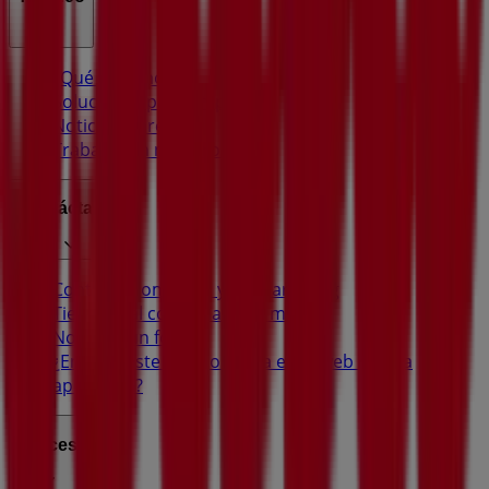
¿Qué hacemos?
Soluciones para empresas
Noticias y prensa
Trabaja con nosotros
Contáctanos
Contacto comercial y de marketing
Tienda mal colocada en el mapa
Notificar un folleto
¿Encontraste un problema en la web o en la
aplicación?
Índices