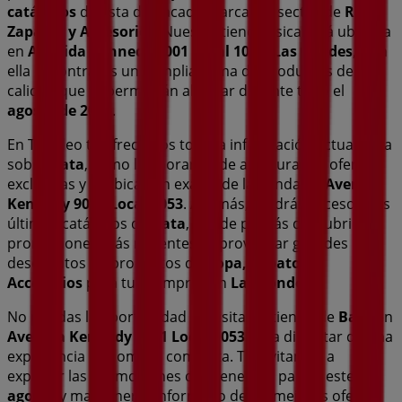
catálogos
de esta destacada marca del sector de
Ropa,
Zapatos y Accesorios
. Nuestra tienda física está ubicada
en
Avenida Kennedy 9001 Local 1053
,
Las Condes
, y en
ella encontrarás una amplia gama de productos de
calidad que te permitirán ahorrar durante todo el
agosto de 2026
.
En Tiendeo te ofrecemos toda la información actualizada
sobre
Bata
, como los horarios de apertura, las ofertas
exclusivas y la ubicación exacta de la tienda en
Avenida
Kennedy 9001 Local 1053
. Además, tendrás acceso a los
últimos catálogos de
Bata
, donde podrás descubrir las
promociones más recientes y aprovechar grandes
descuentos en productos de
Ropa, Zapatos y
Accesorios
para tus compras en
Las Condes
.
No pierdas la oportunidad de visitar la tienda de
Bata
en
Avenida Kennedy 9001 Local 1053
para disfrutar de una
experiencia de compra completa. Te invitamos a
explorar las promociones que tenemos para ti este
agosto
y mantenerte informado de las mejores ofertas