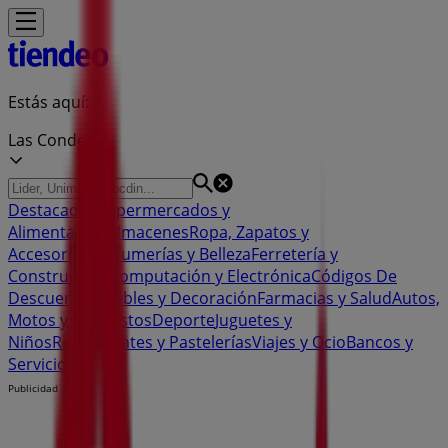
Estás aquí:
Las Condes
Destacados
Supermercados y
Alimentación
Almacenes
Ropa, Zapatos y
Accesorios
Perfumerías y Belleza
Ferretería y
Construcción
Computación y Electrónica
Códigos De
Descuento
Muebles y Decoración
Farmacias y Salud
Autos,
Motos y Repuestos
Deporte
Juguetes y
Niños
Restaurantes y Pastelerías
Viajes y Ocio
Bancos y
Servicios
Publicidad