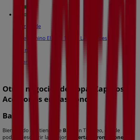
Cruz Verde
Calle Camino El Alba 12620, Las Condes
723 m
Abierto
Otros negocios de Ropa, Zapatos y
Accesorios en Las Condes
Bata
Bienvenido a la tienda de
Bata
en Tiendeo, donde
podrás descubrir las mejores
ofertas
,
promociones
y