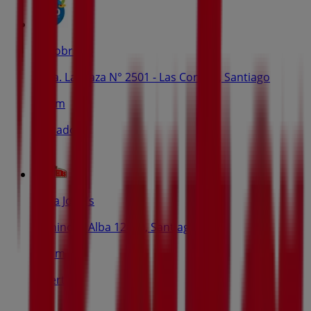
Salcobrand
Avda. La Plaza N° 2501 - Las Condes, Santiago
639 m
Cerrado
Papa John's
Camino el Alba 12620, Santiago
668 m
Abierto