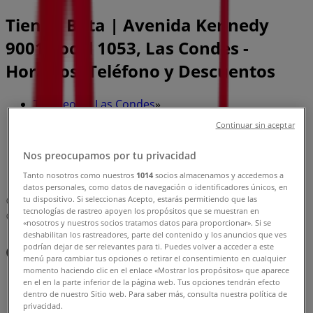
Tienda Bata | Avenida Kennedy
9001 Local 1053, Las Condes -
Horarios, Teléfono y Descuentos
Tiendeo en Las Condes
»
Ofertas de Ropa, Zapatos y Accesorios en Las
Continuar sin aceptar
Condes
»
Bata en Las Condes
»
Nos preocupamos por tu privacidad
Bata | Avenida Kennedy 9001 Local 1053
Tanto nosotros como nuestros
1014
socios almacenamos y accedemos a
datos personales, como datos de navegación o identificadores únicos, en
tu dispositivo. Si seleccionas Acepto, estarás permitiendo que las
Mapa
tecnologías de rastreo apoyen los propósitos que se muestran en
Mapa
«nosotros y nuestros socios tratamos datos para proporcionar». Si se
deshabilitan los rastreadores, parte del contenido y los anuncios que ves
Ofertas de Bata en Las Condes
podrían dejar de ser relevantes para ti. Puedes volver a acceder a este
menú para cambiar tus opciones o retirar el consentimiento en cualquier
momento haciendo clic en el enlace «Mostrar los propósitos» que aparece
en el en la parte inferior de la página web. Tus opciones tendrán efecto
dentro de nuestro Sitio web. Para saber más, consulta nuestra política de
privacidad.