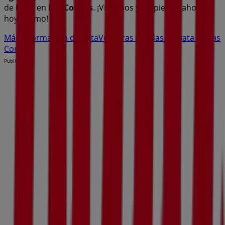
de
Bata
en
Las Condes
. ¡Visítanos y empieza a ahorrar
hoy mismo!
Más información de Bata
Ver otras tiendas de Bata en Las
Condes
Publicidad