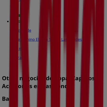
Cruz Verde
Calle Camino El Alba 12620, Las Condes
723 m
Cerrado
Otros negocios de Ropa, Zapatos y
Accesorios en Las Condes
Bata