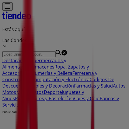
Estás aquí:
Las Condes
Destacados
Supermercados y
Alimentación
Almacenes
Ropa, Zapatos y
Accesorios
Perfumerías y Belleza
Ferretería y
Construcción
Computación y Electrónica
Códigos De
Descuento
Muebles y Decoración
Farmacias y Salud
Autos,
Motos y Repuestos
Deporte
Juguetes y
Niños
Restaurantes y Pastelerías
Viajes y Ocio
Bancos y
Servicios
Publicidad