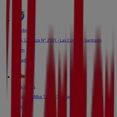
Salcobrand
Avda. La Plaza N° 2501 - Las Condes, Santiago
639 m
Cerrado
Papa John's
Camino el Alba 12620, Santiago
668 m
Cerrado