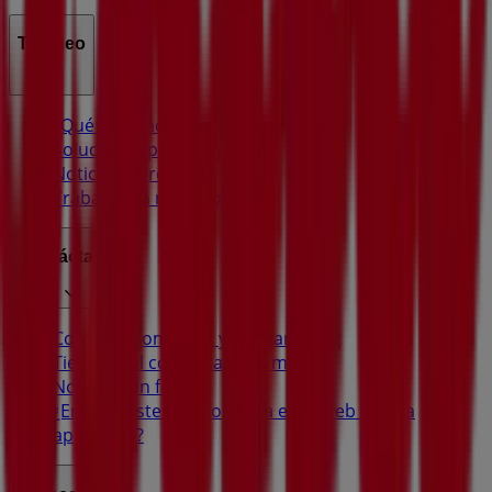
Tiendeo
¿Qué hacemos?
Soluciones para empresas
Noticias y prensa
Trabaja con nosotros
Contáctanos
Contacto comercial y de marketing
Tienda mal colocada en el mapa
Notificar un folleto
¿Encontraste un problema en la web o en la
aplicación?