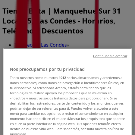
Tienda Bata | Manquehue Sur 31
Local 45, Las Condes - Horarios,
Teléfono y Descuentos
Tiendeo en Las Condes
»
Ofertas de Ropa, Zapatos y Accesorios en Las
Continuar sin aceptar
Condes
»
Bata en Las Condes
»
Nos preocupamos por tu privacidad
Bata | Manquehue Sur 31 Local 45
Tanto nosotros como nuestros
1012
socios almacenamos y accedemos a
datos personales, como datos de navegación o identificadores únicos, en
Mapa
tu dispositivo. Si seleccionas Acepto, estarás permitiendo que las
tecnologías de rastreo apoyen los propósitos que se muestran en
Mapa
«nosotros y nuestros socios tratamos datos para proporcionar». Si se
deshabilitan los rastreadores, parte del contenido y los anuncios que ves
Estamos a punto de publicar ofertas de Bata
podrían dejar de ser relevantes para ti. Puedes volver a acceder a este
menú para cambiar tus opciones o retirar el consentimiento en cualquier
Publicidad
momento haciendo clic en el enlace «Mostrar los propósitos» que aparece
en el en la parte inferior de la página web. Tus opciones tendrán efecto
dentro de nuestro Sitio web. Para saber más, consulta nuestra política de
privacidad.