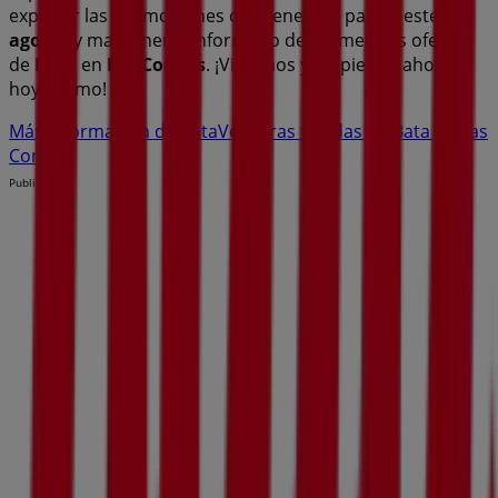
explorar las promociones que tenemos para ti este
agosto
y mantenerte informado de las mejores ofertas
de
Bata
en
Las Condes
. ¡Visítanos y empieza a ahorrar
hoy mismo!
Más información de Bata
Ver otras tiendas de Bata en Las
Condes
Publicidad