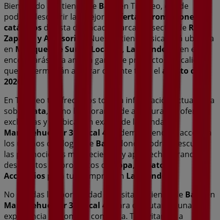
Bienvenido a la tienda de
Bata
en Tiendeo, donde
podrás descubrir las mejores
ofertas
,
promociones
y
catálogos
de esta destacada marca del sector de
Ropa,
Zapatos y Accesorios
. Nuestra tienda física está ubicada
en
Manquehue Sur 31 Local 45
,
Las Condes
, y en ella
encontrarás una amplia gama de productos de calidad
que te permitirán ahorrar durante todo el
agosto de
2026
.
En Tiendeo te ofrecemos toda la información actualizada
sobre
Bata
, como los horarios de apertura, las ofertas
exclusivas y la ubicación exacta de la tienda en
Manquehue Sur 31 Local 45
. Además, tendrás acceso a
los últimos catálogos de
Bata
, donde podrás descubrir
las promociones más recientes y aprovechar grandes
descuentos en productos de
Ropa, Zapatos y
Accesorios
para tus compras en
Las Condes
.
No pierdas la oportunidad de visitar la tienda de
Bata
en
Manquehue Sur 31 Local 45
para disfrutar de una
experiencia de compra completa. Te invitamos a