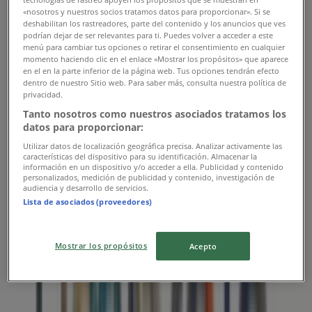
«nosotros y nuestros socios tratamos datos para proporcionar». Si se
deshabilitan los rastreadores, parte del contenido y los anuncios que ves
podrían dejar de ser relevantes para ti. Puedes volver a acceder a este
Umbrale
menú para cambiar tus opciones o retirar el consentimiento en cualquier
momento haciendo clic en el enlace «Mostrar los propósitos» que aparece
La Dehesa 1445, Santiago
en el en la parte inferior de la página web. Tus opciones tendrán efecto
dentro de nuestro Sitio web. Para saber más, consulta nuestra política de
5.0 km
privacidad.
Tanto nosotros como nuestros asociados tratamos los
Abierto
datos para proporcionar:
Utilizar datos de localización geográfica precisa. Analizar activamente las
características del dispositivo para su identificación. Almacenar la
información en un dispositivo y/o acceder a ella. Publicidad y contenido
personalizados, medición de publicidad y contenido, investigación de
Umbrale
audiencia y desarrollo de servicios.
Lista de asociados (proveedores)
Av. Manquehue Sur 31, Las Condes
6.3 km
Mostrar los propósitos
Acepto
Abierto