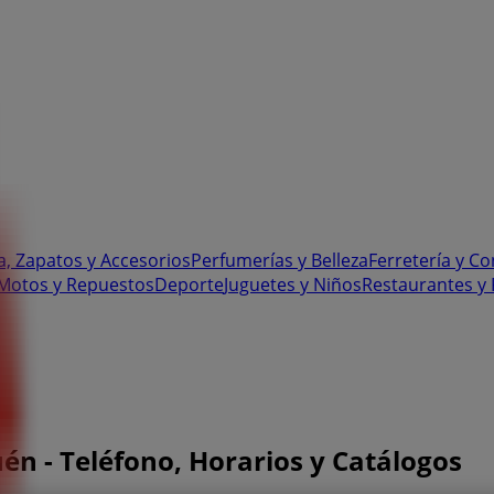
, Zapatos y Accesorios
Perfumerías y Belleza
Ferretería y C
 Motos y Repuestos
Deporte
Juguetes y Niños
Restaurantes y 
uén - Teléfono, Horarios y Catálogos