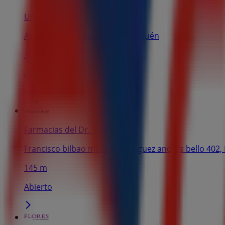
Unimarc
Av. Francisco Bilbao 476, Pitrufquén
122 m
Abierto
Farmacias del Dr. Simi
Francisco bilbao manuel rodriguez andres bello 402,
145 m
Abierto