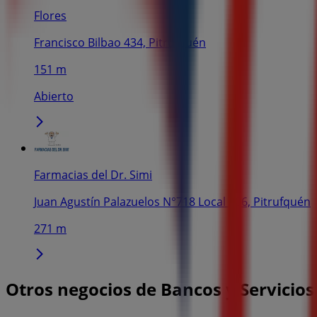
Flores
Francisco Bilbao 434, Pitrufquén
151 m
Abierto
Farmacias del Dr. Simi
Juan Agustín Palazuelos N°718 Local 106, Pitrufquén
271 m
Otros negocios de Bancos y Servicios