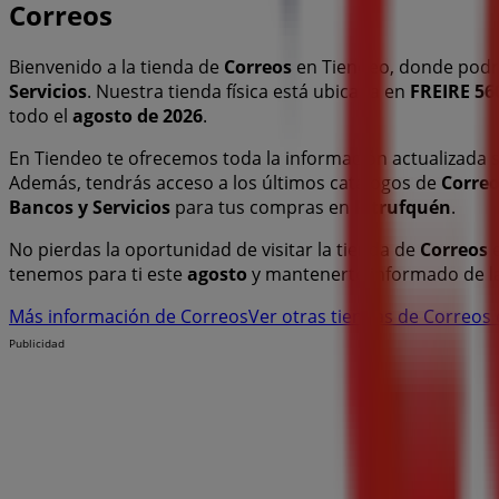
Correos
Bienvenido a la tienda de
Correos
en Tiendeo, donde podr
Servicios
. Nuestra tienda física está ubicada en
FREIRE 56
todo el
agosto de 2026
.
En Tiendeo te ofrecemos toda la información actualizada
Además, tendrás acceso a los últimos catálogos de
Corre
Bancos y Servicios
para tus compras en
Pitrufquén
.
No pierdas la oportunidad de visitar la tienda de
Correos
tenemos para ti este
agosto
y mantenerte informado de l
Más información de Correos
Ver otras tiendas de Correos
Publicidad