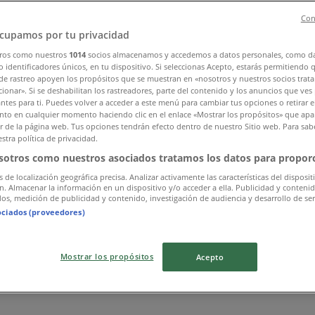
Con
cupamos por tu privacidad
ros como nuestros
1014
socios almacenamos y accedemos a datos personales, como d
 identificadores únicos, en tu dispositivo. Si seleccionas Acepto, estarás permitiendo 
de rastreo apoyen los propósitos que se muestran en «nosotros y nuestros socios trat
ionar». Si se deshabilitan los rastreadores, parte del contenido y los anuncios que ves
antes para ti. Puedes volver a acceder a este menú para cambiar tus opciones o retirar e
to en cualquier momento haciendo clic en el enlace «Mostrar los propósitos» que apar
or de la página web. Tus opciones tendrán efecto dentro de nuestro Sitio web. Para sab
stra política de privacidad.
sotros como nuestros asociados tratamos los datos para proporc
s de localización geográfica precisa. Analizar activamente las características del disposit
ón. Almacenar la información en un dispositivo y/o acceder a ella. Publicidad y conteni
os, medición de publicidad y contenido, investigación de audiencia y desarrollo de ser
ociados (proveedores)
Mostrar los propósitos
Acepto