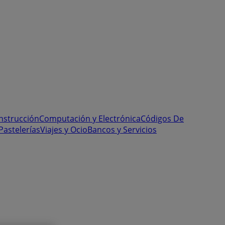
onstrucción
Computación y Electrónica
Códigos De
Pastelerías
Viajes y Ocio
Bancos y Servicios