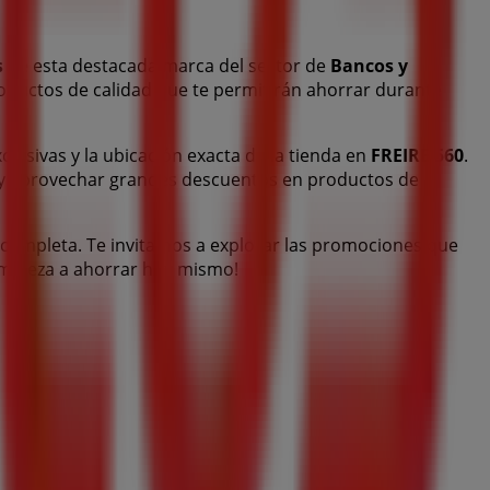
s
de esta destacada marca del sector de
Bancos y
roductos de calidad que te permitirán ahorrar durante
xclusivas y la ubicación exacta de la tienda en
FREIRE 560
.
 y aprovechar grandes descuentos en productos de
 completa. Te invitamos a explorar las promociones que
 empieza a ahorrar hoy mismo!