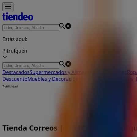
Estás aquí:
Pitrufquén
Destacados
Supermercados y Alimentación
Almacenes
Ropa
Descuento
Muebles y Decoración
Farmacias y Salud
Autos,
Publicidad
Tienda Correos | FREIRE 560, Pitrufq