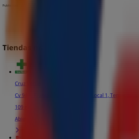
Publicidad
Tiendas más cercanas
Cruz Verde
Cv 941 - Francisco Bilbao N° 496, Local 1, Temuco
109 m
Abierto