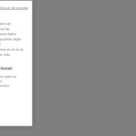
tinuar sin aceptar
atos de
que las
amos datos
 podrían dejar
l
ece en el en la
er más,
ionar:
ivo para su
do
vicios.