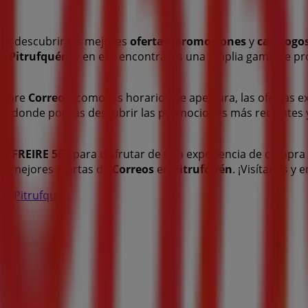
ás descubrir las mejores
ofertas
,
promociones
y
catálogo
0
,
Pitrufquén
, y en ella encontrarás una amplia gama de p
 sobre
Correos
, como los horarios de apertura, las ofertas e
os
, donde podrás descubrir las promociones más recientes
en
FREIRE 560
para disfrutar de una experiencia de compra
as mejores ofertas de
Correos
en
Pitrufquén
. ¡Visítanos y
 en Pitrufquén