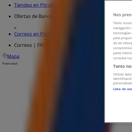
Tiendeo en Pitrufquén
»
Nos preo
Ofertas de Bancos y Servicios en Pitrufquén
Tanto nosot
»
navegación o
Correos en Pitrufquén
»
tecnologías 
para proporc
de ser relev
Correos | FREIRE 560
consentimien
parte inferi
Mapa
consulta nue
Publicidad
Tanto no
Utilizar dato
identificaci
personalizad
Lista de as