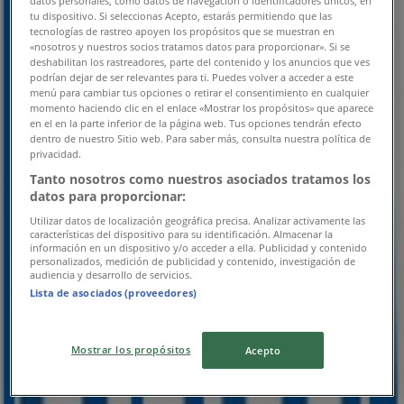
Cerrado
datos personales, como datos de navegación o identificadores únicos, en
tu dispositivo. Si seleccionas Acepto, estarás permitiendo que las
tecnologías de rastreo apoyen los propósitos que se muestran en
Lunes
«nosotros y nuestros socios tratamos datos para proporcionar». Si se
10:00 - 21:00
deshabilitan los rastreadores, parte del contenido y los anuncios que ves
Martes
podrían dejar de ser relevantes para ti. Puedes volver a acceder a este
menú para cambiar tus opciones o retirar el consentimiento en cualquier
10:00 - 21:00
momento haciendo clic en el enlace «Mostrar los propósitos» que aparece
Miércoles
en el en la parte inferior de la página web. Tus opciones tendrán efecto
10:00 - 21:00
dentro de nuestro Sitio web. Para saber más, consulta nuestra política de
Jueves
privacidad.
10:00 - 21:00
Tanto nosotros como nuestros asociados tratamos los
Viernes
datos para proporcionar:
10:00 - 21:00
Utilizar datos de localización geográfica precisa. Analizar activamente las
Sábado
características del dispositivo para su identificación. Almacenar la
información en un dispositivo y/o acceder a ella. Publicidad y contenido
10:00 - 21:00
personalizados, medición de publicidad y contenido, investigación de
audiencia y desarrollo de servicios.
Mapa
65351181
Lista de asociados (proveedores)
Abierto
Hasta las 21:00
Mostrar los propósitos
Acepto
Domingo