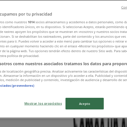
Con
cupamos por tu privacidad
ros como nuestros
1014
socios almacenamos y accedemos a datos personales, como d
 identificadores únicos, en tu dispositivo. Si seleccionas Acepto, estarás permitiendo 
de rastreo apoyen los propósitos que se muestran en «nosotros y nuestros socios trat
ionar». Si se deshabilitan los rastreadores, parte del contenido y los anuncios que ves
antes para ti. Puedes volver a acceder a este menú para cambiar tus opciones o retirar e
to en cualquier momento haciendo clic en el enlace «Mostrar los propósitos» que apar
or de la página web. Tus opciones tendrán efecto dentro de nuestro Sitio web. Para sab
stra política de privacidad.
sotros como nuestros asociados tratamos los datos para proporc
a
s de localización geográfica precisa. Analizar activamente las características del disposit
ón. Almacenar la información en un dispositivo y/o acceder a ella. Publicidad y conteni
os, medición de publicidad y contenido, investigación de audiencia y desarrollo de ser
ociados (proveedores)
Mostrar los propósitos
Acepto