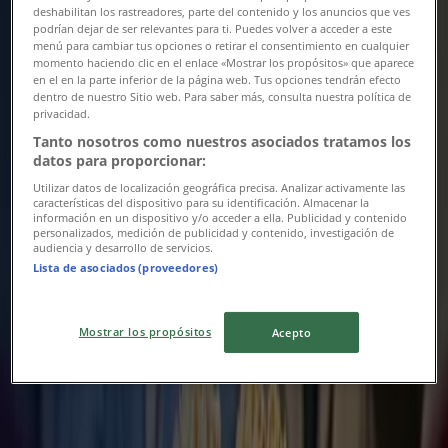
deshabilitan los rastreadores, parte del contenido y los anuncios que ves
Estamos a punto de publicar ofertas de Correo Chile
podrían dejar de ser relevantes para ti. Puedes volver a acceder a este
menú para cambiar tus opciones o retirar el consentimiento en cualquier
momento haciendo clic en el enlace «Mostrar los propósitos» que aparece
Publicidad
en el en la parte inferior de la página web. Tus opciones tendrán efecto
dentro de nuestro Sitio web. Para saber más, consulta nuestra política de
privacidad.
Tanto nosotros como nuestros asociados tratamos los
datos para proporcionar:
Utilizar datos de localización geográfica precisa. Analizar activamente las
características del dispositivo para su identificación. Almacenar la
información en un dispositivo y/o acceder a ella. Publicidad y contenido
personalizados, medición de publicidad y contenido, investigación de
audiencia y desarrollo de servicios.
Lista de asociados (proveedores)
Mostrar los propósitos
Acepto
{"numCatalogs":0}
Horarios y direcciones Correo Chile