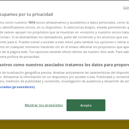
Con
cupamos por tu privacidad
ros como nuestros
1014
socios almacenamos y accedemos a datos personales, como d
»
 identificadores únicos, en tu dispositivo. Si seleccionas Acepto, estarás permitiendo 
de rastreo apoyen los propósitos que se muestran en «nosotros y nuestros socios trat
ionar». Si se deshabilitan los rastreadores, parte del contenido y los anuncios que ves
antes para ti. Puedes volver a acceder a este menú para cambiar tus opciones o retirar e
to en cualquier momento haciendo clic en el enlace «Mostrar los propósitos» que apar
e en Maipú
or de la página web. Tus opciones tendrán efecto dentro de nuestro Sitio web. Para sab
stra política de privacidad.
sotros como nuestros asociados tratamos los datos para proporc
s de localización geográfica precisa. Analizar activamente las características del disposit
ón. Almacenar la información en un dispositivo y/o acceder a ella. Publicidad y conteni
os, medición de publicidad y contenido, investigación de audiencia y desarrollo de ser
ociados (proveedores)
Mostrar los propósitos
Acepto