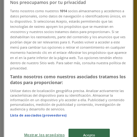
Nos preocupamos por tu privacidad
Tanto nosotros como nuestros
1014
socios almacenamos y accedemos a
Categoría:
Supermercados y Alimentación
datos personales, como datos de navegación o identificadores únicos, en
tu dispositivo. Si seleccionas Acepto, estarás permitiendo que las
Estamos a punto de publicar ofertas de Doña Carne
tecnologías de rastreo apoyen los propósitos que se muestran en
«nosotros y nuestros socios tratamos datos para proporcionar». Si se
deshabilitan los rastreadores, parte del contenido y los anuncios que ves
Publicidad
podrían dejar de ser relevantes para ti. Puedes volver a acceder a este
menú para cambiar tus opciones o retirar el consentimiento en cualquier
momento haciendo clic en el enlace «Mostrar los propósitos» que aparece
en el en la parte inferior de la página web. Tus opciones tendrán efecto
dentro de nuestro Sitio web. Para saber más, consulta nuestra política de
privacidad.
Tanto nosotros como nuestros asociados tratamos los
datos para proporcionar:
Utilizar datos de localización geográfica precisa. Analizar activamente las
características del dispositivo para su identificación. Almacenar la
información en un dispositivo y/o acceder a ella. Publicidad y contenido
personalizados, medición de publicidad y contenido, investigación de
audiencia y desarrollo de servicios.
Lista de asociados (proveedores)
{"numCatalogs":0}
Otros usuarios también vieron
Mostrar los propósitos
Acepto