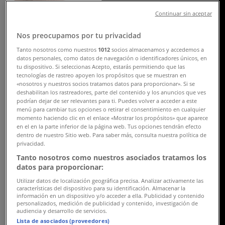
Oferta más reciente:
03-07-2024
Continuar sin aceptar
Nos preocupamos por tu privacidad
Tanto nosotros como nuestros
1012
socios almacenamos y accedemos a
datos personales, como datos de navegación o identificadores únicos, en
JJO
tu dispositivo. Si seleccionas Acepto, estarás permitiendo que las
tecnologías de rastreo apoyen los propósitos que se muestran en
Ofertas JJO
«nosotros y nuestros socios tratamos datos para proporcionar». Si se
deshabilitan los rastreadores, parte del contenido y los anuncios que ves
podrían dejar de ser relevantes para ti. Puedes volver a acceder a este
Vence el 30-06
3.6 km - Maipú
menú para cambiar tus opciones o retirar el consentimiento en cualquier
momento haciendo clic en el enlace «Mostrar los propósitos» que aparece
Publicidad
en el en la parte inferior de la página web. Tus opciones tendrán efecto
dentro de nuestro Sitio web. Para saber más, consulta nuestra política de
privacidad.
Tanto nosotros como nuestros asociados tratamos los
datos para proporcionar:
Utilizar datos de localización geográfica precisa. Analizar activamente las
características del dispositivo para su identificación. Almacenar la
información en un dispositivo y/o acceder a ella. Publicidad y contenido
personalizados, medición de publicidad y contenido, investigación de
audiencia y desarrollo de servicios.
Lista de asociados (proveedores)